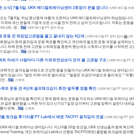
픈 소식] 7월 6일, UKK 메디컬트레이닝센터 2호점이 문을 엽니다
(
UKK 메디컬 트
 오는 7월 6일, 하남 풍산동에 새롭게 오픈하는 UKK 메디컬트레이닝센터 하남점입니다
사 지역에 계신 분들께 가볍게 오픈 소식을 먼저 전하고 싶어 인사드립니다. 저희는 운동
아니라, -운...
Tag
:
UKK 메디컬 PT 센터 하남
체 운동 전 워밍업고관절을 풀고 끝내지 않는 4단계
(
UKK 메디컬 PT 센터 암사
| 26
 회원님의 현재 움직임과 운동 목표를 확인하고 개인에게 필요한 운동 과정을 설계하는 U
니다. 하체 운동 전에 고관절 스트레칭을 충분히 했는데도 스쿼트나 런지를 시작하면 고
 있습니다...
Tag
:
[운동별 가이드]
쿼트 자세가 사람마다 다른 이유유연성보다 먼저 볼 고관절 구조
(
UKK 메디컬 PT
 과학적인 움직임을 바탕으로 건강한 몸을 만들어가는 UKK 메디컬 트레이닝 센터입니
 말이 있습니다. “발은 어깨너비로 벌리세요.” “발끝은 조금만 바깥으로 돌리세요.” “무
만...
Tag
:
스쿼트
쿼트 운동 전 4단계 셀프체크깊이·회전·발무릎 정렬 확인
(
UKK 메디컬 PT 센터 암
 회원님의 움직임을 확인하고 현재 몸에 맞는 운동을 지도하는 UKK 메디컬 트레이닝 센
다음과 같은 불편함을 느껴본 적이 있으신가요? 일정 깊이부터 고관절 앞쪽이 걸린다 내려
릎이 반복...
Tag
:
스쿼트
벨 워크숍 후기리폼 PT Lab에서 배운 TACFIT 움직임의 연결
(
UKK 메디컬 PT 센
UKK 메디컬 트레이닝 센터입니다. 지난 6월 20일 토요일, UKK 선생님들과 함께 독산
ersonal Training, 개인 트레이닝) Lab에서 진행된 TACFIT(택핏) 클럽벨 워크숍에 참