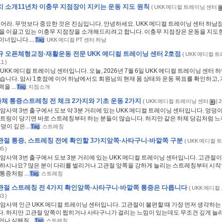
치 소개11년차 이충무 지점장이 지키는 운동 지도 원칙
(
UKK 메디컬 트레이닝 센터
주어라. 무엇보다 중요한 것은 진심입니다. 안녕하세요. UKK 메디컬 트레이닝 센터 하남
점을 이끌고 있는 이충무 지점장을 소개해드리려고 합니다. 이충무 지점장은 운동을 지도한 
너입니다....
Tag
:
UKK 메디컬 PT 센터 하남
규 오픈체형교정·재활운동 전문 UKK 메디컬 트레이닝 센터 2호점
(
UKK 메디컬 
1 )
UKK 메디컬 트레이닝 센터입니다. 오늘, 2026년 7월 6일 UKK 메디컬 트레이닝 센터 
었습니다. 암사 1호점에 이어 하남에서도 회원님의 현재 몸 상태와 운동 목표를 확인하고,
을 ...
Tag
:
지점소개
체 통증스트레칭 전 체크 2가지와 기초 운동 2가지
(
UKK 메디컬 트레이닝 센터
| 
암사역 3번 출구에서 도보 약 3분 거리에 있는 UKK 메디컬 트레이닝 센터입니다. 엉덩이
스트링이 당기면 바로 스트레칭부터 하는 분들이 많습니다. 하지만 같은 하체 당김처럼 느
덩이 깊은...
Tag
:
스트레칭
관절 통증, 스트레칭 전에 확인할 3가지앞쪽·사타구니·바깥쪽 구분
(
UKK 메디컬 
5 )
암사역 3번 출구에서 도보 3분 거리에 있는 UKK 메디컬 트레이닝 센터입니다. 고관절이
 하시나요? 많은 분이 다리를 벌리거나 고관절 앞쪽을 강하게 늘리는 스트레칭부터 시작
통증처럼 ...
Tag
:
스트레칭
관절 스트레칭 전 4가지 확인앞쪽·사타구니·바깥쪽 통증은 다릅니다
(
UKK 메디컬
3 )
암사역 인근 UKK 메디컬 트레이닝 센터입니다. 고관절이 불편할 때 가장 먼저 생각하는
. 하지만 고관절 앞쪽이 찝히거나 사타구니가 걸리는 느낌이 있는데도 무조건 깊게 늘리
나 심해질...
Tag
:
스트레칭