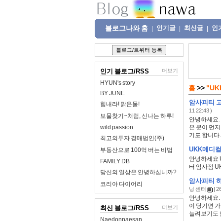
블로그나와 홈
인기글
최신글
인
|
|
|
인기 블로그/RSS
더보기
HYUN's story
홈
>>
"U
BY JUNE
암사피티 
힘내라! 맑은물!
11 22:43 )
보물찾기~처럼, 신나는 하루!
안녕하세요. 
wild passion
은 분이 먼
기도 합니다. 
최고의투자 경매법인(주)
UKK메디컬
부동산으로 100억 버는 비법
안녕하세요 
FAMILY DB
터 암사점 
당신의 일상은 안녕하십니까?
암사피티 하
코리아 다이어리
닝 센터
| 2
안녕하세요. 
이 당기면 
최신 블로그/RSS
더보기
늘려보기도 합
Naedonnaesan