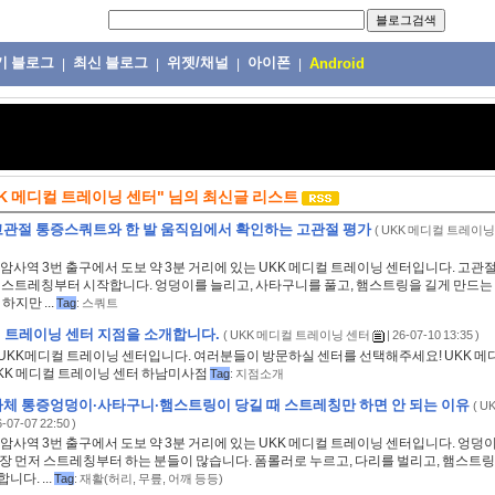
기 블로그
최신 블로그
위젯/채널
아이폰
|
|
|
|
Android
KK 메디컬 트레이닝 센터"
님의
최신글 리스트
고관절 통증스쿼트와 한 발 움직임에서 확인하는 고관절 평가
(
UKK 메디컬 트레이닝
암사역 3번 출구에서 도보 약 3분 거리에 있는 UKK 메디컬 트레이닝 센터입니다. 고관
저 스트레칭부터 시작합니다. 엉덩이를 늘리고, 사타구니를 풀고, 햄스트링을 길게 만드는
하지만 ...
Tag
:
스쿼트
 트레이닝 센터 지점을 소개합니다.
(
UKK 메디컬 트레이닝 센터
| 26-07-10 13:35 )
UKK메디컬 트레이닝 센터입니다. 여러분들이 방문하실 센터를 선택해주세요! UKK 메
UKK 메디컬 트레이닝 센터 하남미사점
Tag
:
지점소개
체 통증엉덩이·사타구니·햄스트링이 당길 때 스트레칭만 하면 안 되는 이유
(
U
6-07-07 22:50 )
암사역 3번 출구에서 도보 약 3분 거리에 있는 UKK 메디컬 트레이닝 센터입니다. 엉덩
가장 먼저 스트레칭부터 하는 분들이 많습니다. 폼롤러로 누르고, 다리를 벌리고, 햄스트
니다. ...
Tag
:
재활(허리
,
무릎
,
어깨 등등)