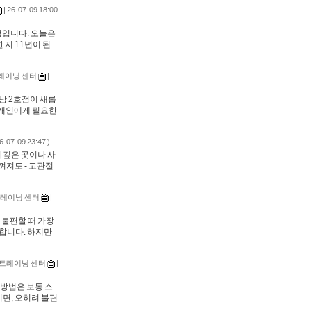
| 26-07-09 18:00
점입니다. 오늘은
지 11년이 된
트레이닝 센터
|
하남 2호점이 새롭
 개인에게 필요한
26-07-09 23:47 )
 깊은 곳이나 사
껴져도 - 고관절
트레이닝 센터
|
 불편할 때 가장
합니다. 하지만
 트레이닝 센터
|
 방법은 보통 스
면, 오히려 불편