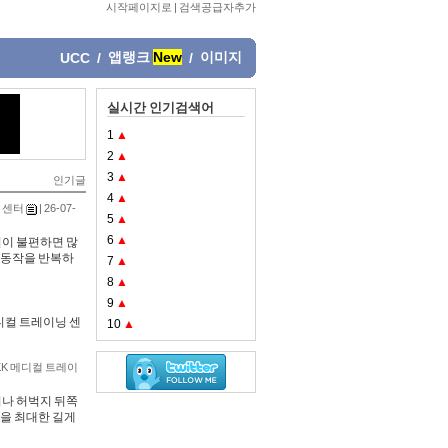
시작페이지로
|
검색공급자추가
앱랭크
New
이미지
UCC
/
/
실시간 인기검색어
1
▲
2
▲
3
▲
인기글
4
▲
 센터
| 26-07-
5
▲
6
▲
절이 불편하면 많
 동작을 반복하
7
▲
8
▲
9
▲
디컬 트레이닝 센
10
▲
KK 메디컬 트레이
이나 허벅지 뒤쪽
링을 최대한 길게