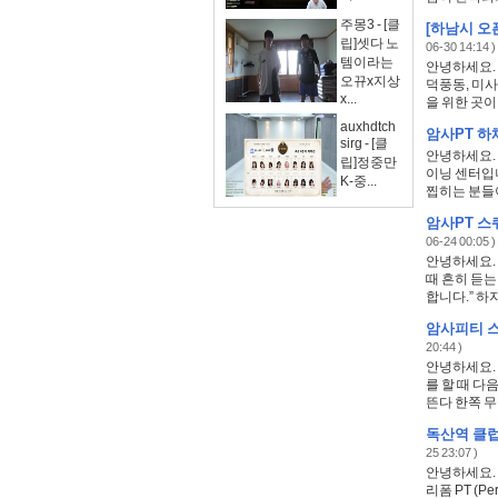
주몽3 - [클
[하남시 오
립]셋다 노
06-30 14:14 )
템이라는
안녕하세요.
오뀨x지상
덕풍동, 미
x...
을 위한 곳이 
auxhdtch
암사PT 하
sirg - [클
안녕하세요.
립]정중만
이닝 센터입
K-중...
찝히는 분들이
암사PT 스
06-24 00:05 )
안녕하세요.
때 흔히 듣는
합니다.” 하지
암사피티 스
20:44 )
안녕하세요.
를 할 때 
뜬다 한쪽 무
독산역 클럽
25 23:07 )
안녕하세요. 
리폼 PT (P