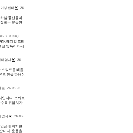
레이닝 센터
| 26-
. 하남 풍산동과
을 잘하는 분들만
-06-30 00:00 )
KK 메디컬 트레
관절 앞쪽이 다시
 센터 암사
| 26-
다 스쿼트를 배울
릎은 정면을 향해야
사
| 26-06-25
터입니다. 스쿼트
갈수록 뒤꿈치가
터 암사
| 26-06-
역 인근에 위치한
여했습니다. 운동을