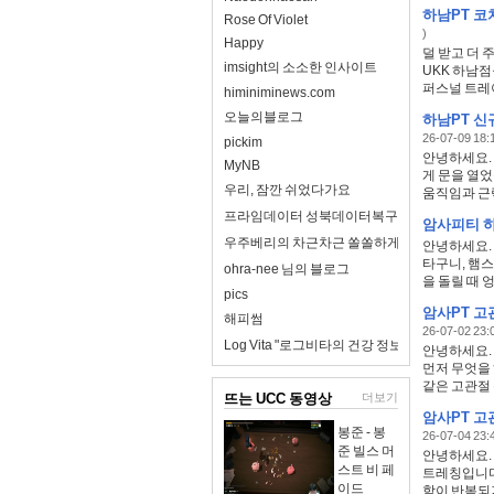
하남PT 코
Rose Of Violet
)
Happy
덜 받고 더 
imsight의 소소한 인사이트
UKK 하남
퍼스널 트레이
himiniminews.com
오늘의블로그
하남PT 신
26-07-09 18:1
pickim
안녕하세요. 
MyNB
게 문을 열
우리, 잠깐 쉬었다가요
움직임과 근력
프라임데이터 성북데이터복구
암사피티 하
우주베리의 차근차근 쏠쏠하게
안녕하세요. 
타구니, 햄
ohra-nee 님의 블로그
을 돌릴 때 엉
pics
암사PT 고
해피썸
26-07-02 23:0
Log Vita "로그비타의 건강 정보 완전 정리"
안녕하세요. 
먼저 무엇을
같은 고관절 
뜨는 UCC 동영상
더보기
암사PT 고
봉준 - 봉
26-07-04 23:4
준 빌스 머
안녕하세요. 
스트 비 페
트레칭입니다
이드
함이 반복되거