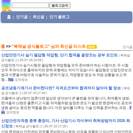
홈
인기글
최신글
인기 블로그
|
|
|
홈
>>
"북채널 공식블로그"
님의
최신글 리스트
인기글
산업안전기사 실기 필답형 작업형, 단기 합격을 결정짓는 공부 포인트
(
북채널
공식블로그
| 26-07-28 14:59 )
산업안전기사 실기시험은 필답형과 작업형을 모두 준비해야 하는 시험이죠. 두 시험
모두 주과식으로 출제되지만 문제 유형에는 차이가 있습니다. 필답형은 산업안전보건
법과 이론을 바탕으로 서술하는 문제가 많고, 작업형은 영상 속 작업 상황을 보고 위
험...
Tag
:
강의정보
공조냉동기계기사 준비한다면? 자격요건부터 합격까지 알아야 할 정보
(
북채
널 공식블로그
| 26-07-23 17:34 )
건물에서 냉난방이 멈춘다면 일상은 생각보다 큰 불편을 겪게 됩니다, 한여름의 냉방,
한겨울의 난방은 물론이고 식품·의약품처럼 일정한 온도가 필요한 현장에서도 공조와
냉동 설비는 중요한 역할을 합니다. 이런 설비를 다루는 기술 인력을 준비하는 과정...
T
ag
:
강의정보
산업안전자격증 종류 총정리, 기사·산업기사 차이부터 취득방법까지 2026 최
신정보
(
북채널 공식블로그
| 26-07-22 17:18 )
산업 현장에서 안전관리 업무를 준비하거나 취업·이직을 계획하고 있다면 산업안전자