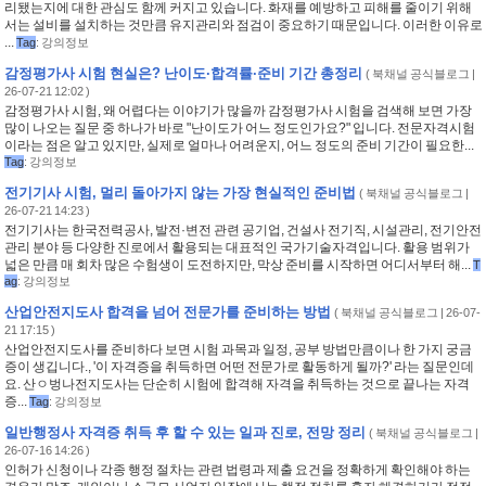
리됐는지에 대한 관심도 함께 커지고 있습니다. 화재를 예방하고 피해를 줄이기 위해
서는 설비를 설치하는 것만큼 유지관리와 점검이 중요하기 때문입니다. 이러한 이유로
...
Tag
:
강의정보
감정평가사 시험 현실은? 난이도·합격률·준비 기간 총정리
(
북채널 공식블로그
|
26-07-21 12:02 )
감정평가사 시험, 왜 어렵다는 이야기가 많을까 감정평가사 시험을 검색해 보면 가장
많이 나오는 질문 중 하나가 바로 "난이도가 어느 정도인가요?" 입니다. 전문자격시험
이라는 점은 알고 있지만, 실제로 얼마나 어려운지, 어느 정도의 준비 기간이 필요한...
Tag
:
강의정보
전기기사 시험, 멀리 돌아가지 않는 가장 현실적인 준비법
(
북채널 공식블로그
|
26-07-21 14:23 )
전기기사는 한국전력공사, 발전·변전 관련 공기업, 건설사 전기직, 시설관리, 전기안전
관리 분야 등 다양한 진로에서 활용되는 대표적인 국가기술자격입니다. 활용 범위가
넓은 만큼 매 회차 많은 수험생이 도전하지만, 막상 준비를 시작하면 어디서부터 해...
T
ag
:
강의정보
산업안전지도사 합격을 넘어 전문가를 준비하는 방법
(
북채널 공식블로그
| 26-07-
21 17:15 )
산업안전지도사를 준비하다 보면 시험 과목과 일정, 공부 방법만큼이나 한 가지 궁금
증이 생깁니다., '이 자격증을 취득하면 어떤 전문가로 활동하게 될까?' 라는 질문인데
요. 산ㅇ벙나전지도사는 단순히 시험에 합격해 자격을 취득하는 것으로 끝나는 자격
증...
Tag
:
강의정보
일반행정사 자격증 취득 후 할 수 있는 일과 진로, 전망 정리
(
북채널 공식블로그
|
26-07-16 14:26 )
인허가 신청이나 각종 행정 절차는 관련 법령과 제출 요건을 정확하게 확인해야 하는