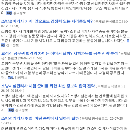
격증에 관심을 갖게 됩니다. 하지만 자격증 종류가 다양하고 산업안전기사와 산업안전
산업기사의 차이, 응시자격, 취득 방법까지 확인해야 할 내용이 많죠. 이번 글에서는 2
0...
Tag
:
강의정보
소방설비기사 기계, 앞으로도 경쟁력 있는 자격증일까?
(
북채널 공식블로그
| 26-
07-23 11:58 )
소방설비기사 기계를 따면 정말 도움이 될까? 소방설비기사 자격증을 준비하는 분들
이 가장 많이 하는 질문 중 하나입니다. 취업 시장은 계속 변하고 있고, 새로운 자격증도
꾸준히 생기다 보니 지금 시작해도 늦지 않을지 고민하는 분들이 많습니다. 하지만...
T
ag
:
강의정보
교정직 공무원 합격의 차이는 어디서 날까? 시험과목별 공부 전략 분석
(
북채널
공식블로그
| 26-07-23 15:59 )
교정직 공무원 시험을 준비하다면 "모든 과목을 열심히 하면 합격할 수 있을까?" 라는
고민이 생기기 마련입니다. 같은 과목을 공부하더라도 결과가 달라지는 이유는 과목마
다 중요하게 봐야 할 부분과 공부하는 방식이 다르기 때문입니다. 교정직 공무원 시
험...
Tag
:
강의정보
소방시설관리사 시험 준비를 위한 최신 정보와 합격 전략
(
북채널 공식블로그
|
26-07-20 15:44 )
소방시설관리사, 왜 관심이 높아지고 있나요? 소방시설관리사는 건축물에 설치된 소
방시설의 점검과 유지관리, 성능 확인 등의 업무를 수행하는 국가전문자격입니다. 화
재 예방과 안전관리에 중요한 역할을 담당하는 만큼 전문성이 요구되며, 관련 분야에
서 ...
Tag
:
강의정보
소방전기기사 취업, 어떤 분야에서 일하게 될까
(
북채널 공식블로그
| 26-07-20
17:43 )
최근 화재 관련 소식이 전해질 때마다 건축물의 전기 설비와 소방 설비가 적절하게 관