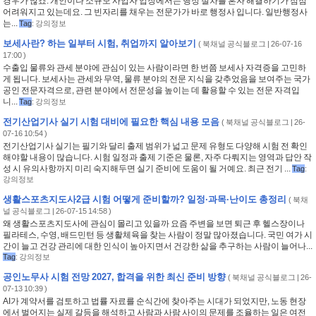
경우가 많죠. 개인이나 소규모 사업자 입장에서는 행정 절차를 혼자 해결하기가 점점
어려워지고 있는데요. 그 빈자리를 채우는 전문가가 바로 행정사 입니다. 일반행정사
는...
Tag
:
강의정보
보세사란? 하는 일부터 시험, 취업까지 알아보기
(
북채널 공식블로그
| 26-07-16
17:00 )
수출입 물류와 관세 분야에 관심이 있는 사람이라면 한 번쯤 보세사 자격증을 고민하
게 됩니다. 보세사는 관세와 무역, 물류 분야의 전문 지식을 갖추었음을 보여주는 국가
공인 전문자격으로, 관련 분야에서 전문성을 높이는 데 활용할 수 있는 전문 자격입
니...
Tag
:
강의정보
전기산업기사 실기 시험 대비에 필요한 핵심 내용 모음
(
북채널 공식블로그
| 26-
07-16 10:54 )
전기산업기사 실기는 필기와 달리 출제 범위가 넓고 문제 유형도 다양해 시험 전 확인
해야할 내용이 많습니다. 시험 일정과 출제 기준은 물론, 자주 다뤄지는 영역과 답안 작
성 시 유의사항까지 미리 숙지해두면 실기 준비에 도움이 될 거예요. 최근 전기 ...
Tag
:
강의정보
생활스포츠지도사2급 시험 어떻게 준비할까? 일정·과목·난이도 총정리
(
북채
널 공식블로그
| 26-07-15 14:58 )
왜 생활스포츠지도사에 관심이 몰리고 있을까 요즘 주변을 보면 퇴근 후 헬스장이나
필라테스, 수영, 배드민턴 등 생활체육을 찾는 사람이 정말 많아졌습니다. 국민 여가 시
간이 늘고 건강 관리에 대한 인식이 높아지면서 건강한 삶을 추구하는 사람이 늘어나...
Tag
:
강의정보
공인노무사 시험 전망 2027, 합격을 위한 최신 준비 방향
(
북채널 공식블로그
| 26-
07-13 10:39 )
AI가 계약서를 검토하고 법률 자료를 순식간에 찾아주는 시대가 되었지만, 노동 현장
에서 벌어지는 실제 갈등을 해석하고 사람과 사람 사이의 문제를 조율하는 일은 여전