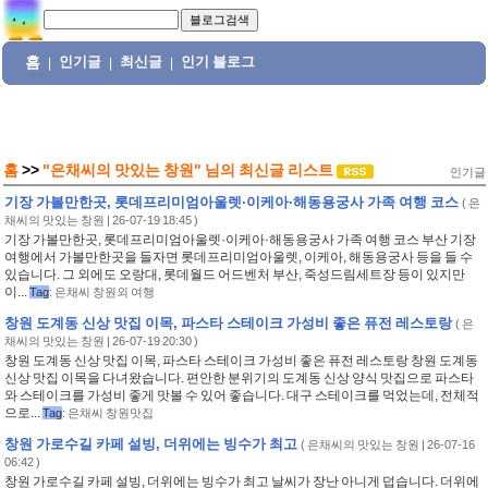
홈
인기글
최신글
인기 블로그
|
|
|
홈
>>
"은채씨의 맛있는 창원"
님의
최신글 리스트
인기글
기장 가볼만한곳, 롯데프리미엄아울렛·이케아·해동용궁사 가족 여행 코스
(
은
채씨의 맛있는 창원
| 26-07-19 18:45 )
기장 가볼만한곳, 롯데프리미엄아울렛·이케아·해동용궁사 가족 여행 코스 부산 기장
여행에서 가볼만한곳을 들자면 롯데프리미엄아울렛, 이케아, 해동용궁사 등을 들 수
있습니다. 그 외에도 오랑대, 롯데월드 어드벤처 부산, 죽성드림세트장 등이 있지만
이...
Tag
:
은채씨 창원외 여행
창원 도계동 신상 맛집 이목, 파스타 스테이크 가성비 좋은 퓨전 레스토랑
(
은
채씨의 맛있는 창원
| 26-07-19 20:30 )
창원 도계동 신상 맛집 이목, 파스타 스테이크 가성비 좋은 퓨전 레스토랑 창원 도계동
신상 맛집 이목을 다녀왔습니다. 편안한 분위기의 도계동 신상 양식 맛집으로 파스타
와 스테이크를 가성비 좋게 맛볼 수 있어 좋습니다. 대구 스테이크를 먹었는데, 전체적
으로...
Tag
:
은채씨 창원맛집
창원 가로수길 카페 설빙, 더위에는 빙수가 최고
(
은채씨의 맛있는 창원
| 26-07-16
06:42 )
창원 가로수길 카페 설빙, 더위에는 빙수가 최고 날씨가 장난 아니게 덥습니다. 더위에