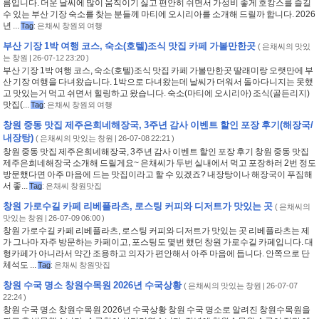
름입니다. 더운 날씨에 많이 움직이기 싫고 편안히 쉬면서 가성비 좋게 호캉스를 즐길
수 있는 부산 기장 숙소를 찾는 분들께 마티에 오시리아를 소개해 드릴까 합니다. 2026
년 ...
Tag
:
은채씨 창원외 여행
부산 기장 1박 여행 코스, 숙소(호텔)조식 맛집 카페 가볼만한곳
(
은채씨의 맛있
는 창원
| 26-07-12 23:20 )
부산 기장 1박 여행 코스, 숙소(호텔)조식 맛집 카페 가볼만한곳 딸래미랑 오랫만에 부
산 기장 여행을 다녀왔습니다. 1박으로 다녀왔는데 날씨가 더워서 돌아다니지는 못했
고 맛있는거 먹고 쉬면서 힐링하고 왔습니다. 숙소(마티에 오시리아) 조식(골든리지)
맛집(...
Tag
:
은채씨 창원외 여행
창원 중동 맛집 제주은희네해장국, 3주년 감사 이벤트 할인 포장 후기(해장국/
내장탕)
(
은채씨의 맛있는 창원
| 26-07-08 22:21 )
창원 중동 맛집 제주은희네해장국, 3주년 감사 이벤트 할인 포장 후기 창원 중동 맛집
제주은희네해장국 소개해 드릴게요~ 은채씨가 두번 실내에서 먹고 포장하러 2번 정도
방문했다면 아주 마음에 드는 맛집이라고 할 수 있겠죠? 내장탕이나 해장국이 푸짐해
서 좋...
Tag
:
은채씨 창원맛집
창원 가로수길 카페 리베플라츠, 로스팅 커피와 디저트가 맛있는 곳
(
은채씨의
맛있는 창원
| 26-07-09 06:00 )
창원 가로수길 카페 리베플라츠, 로스팅 커피와 디저트가 맛있는 곳 리베플라츠는 제
가 그나마 자주 방문하는 카페이고, 포스팅도 몇번 했던 창원 가로수길 카페입니다. 대
형카페가 아니라서 약간 조용하고 의자가 편안해서 아주 마음에 듭니다. 안쪽으로 단
체석도 ...
Tag
:
은채씨 창원맛집
창원 수국 명소 창원수목원 2026년 수국상황
(
은채씨의 맛있는 창원
| 26-07-07
22:24 )
창원 수국 명소 창원수목원 2026년 수국상황 창원 수국 명소로 알려진 창원수목원을