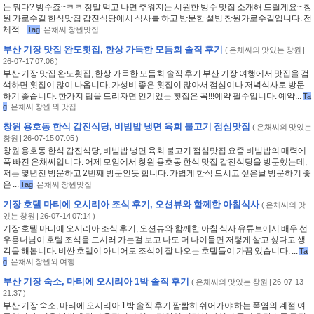
는 뭐다? 빙수죠~ㅋㅋ 정말 먹고 나면 추워지는 시원한 빙수 맛집 소개해 드릴게요~ 창
원 가로수길 한식맛집 갑진식당에서 식사를 하고 방문한 설빙 창원가로수길입니다. 전
체적...
Tag
:
은채씨 창원맛집
부산 기장 맛집 완도횟집, 한상 가득한 모듬회 솔직 후기
(
은채씨의 맛있는 창원
|
26-07-17 07:06 )
부산 기장 맛집 완도횟집, 한상 가득한 모듬회 솔직 후기 부산 기장 여행에서 맛집을 검
색하면 횟집이 많이 나옵니다. 가성비 좋은 횟집이 많아서 점심이나 저녁식사로 방문
하기 좋습니다. 한가지 팁을 드리자면 인기있는 횟집은 꼭!!!예약 필수입니다. 예약...
Ta
g
:
은채씨 창원 외 맛집
창원 용호동 한식 갑진식당, 비빔밥 냉면 육회 불고기 점심맛집
(
은채씨의 맛있는
창원
| 26-07-15 07:05 )
창원 용호동 한식 갑진식당, 비빔밥 냉면 육회 불고기 점심맛집 요즘 비빔밥의 매력에
푹 빠진 은채씨입니다. 어제 모임에서 창원 용호동 한식 맛집 갑진식당을 방문했는데,
저는 몇년전 방문하고 2번째 방문인듯 합니다. 가볍게 한식 드시고 싶은날 방문하기 좋
은 ...
Tag
:
은채씨 창원맛집
기장 호텔 마티에 오시리아 조식 후기, 오션뷰와 함께한 아침식사
(
은채씨의 맛
있는 창원
| 26-07-14 07:14 )
기장 호텔 마티에 오시리아 조식 후기, 오션뷰와 함께한 아침 식사 유튜브에서 배우 선
우용녀님이 호텔 조식을 드시러 가는걸 보고 나도 더 나이들면 저렇게 살고 싶다고 생
각을 해봅니다. 비싼 호텔이 아니어도 조식이 잘 나오는 호텔들이 가끔 있습니다. ...
Ta
g
:
은채씨 창원외 여행
부산 기장 숙소, 마티에 오시리아 1박 솔직 후기
(
은채씨의 맛있는 창원
| 26-07-13
21:37 )
부산 기장 숙소, 마티에 오시리아 1박 솔직 후기 짬짬히 쉬어가야 하는 폭염의 계절 여