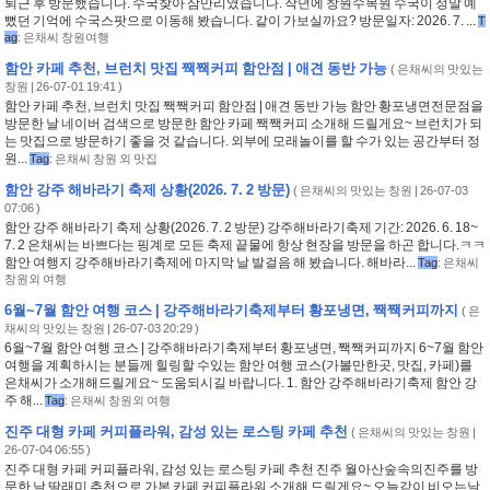
퇴근 후 방문했습니다. 수국찾아 삼만리였습니다. 작년에 창원수목원 수국이 정말 예
뻤던 기억에 수국스팟으로 이동해 봤습니다. 같이 가보실까요? 방문일자: 2026. 7. ...
T
ag
:
은채씨 창원여행
함안 카페 추천, 브런치 맛집 짹짹커피 함안점 | 애견 동반 가능
(
은채씨의 맛있는
창원
| 26-07-01 19:41 )
함안 카페 추천, 브런치 맛집 짹짹커피 함안점 | 애견 동반 가능 함안 황포냉면전문점을
방문한 날 네이버 검색으로 방문한 함안 카페 짹짹커피 소개해 드릴게요~ 브런치가 되
는 맛집으로 방문하기 좋을 것 같습니다. 외부에 모래놀이를 할 수가 있는 공간부터 정
원...
Tag
:
은채씨 창원 외 맛집
함안 강주 해바라기 축제 상황(2026. 7. 2 방문)
(
은채씨의 맛있는 창원
| 26-07-03
07:06 )
함안 강주 해바라기 축제 상황(2026. 7. 2 방문) 강주해바라기축제 기간: 2026. 6. 18~
7. 2 은채씨는 바쁘다는 핑계로 모든 축제 끝물에 항상 현장을 방문을 하곤 합니다.ㅋㅋ
함안 여행지 강주해바라기축제에 마지막 날 발걸음 해 봤습니다. 해바라...
Tag
:
은채씨
창원외 여행
6월~7월 함안 여행 코스 | 강주해바라기축제부터 황포냉면, 짹짹커피까지
(
은
채씨의 맛있는 창원
| 26-07-03 20:29 )
6월~7월 함안 여행 코스 | 강주해바라기축제부터 황포냉면, 짹짹커피까지 6~7월 함안
여행을 계획하시는 분들께 힐링할 수있는 함안 여행 코스(가볼만한곳, 맛집, 카페)를
은채씨가 소개해드릴게요~ 도움되시길 바랍니다. 1. 함안 강주해바라기축제 함안 강
주 해...
Tag
:
은채씨 창원외 여행
진주 대형 카페 커피플라워, 감성 있는 로스팅 카페 추천
(
은채씨의 맛있는 창원
|
26-07-04 06:55 )
진주 대형 카페 커피플라워, 감성 있는 로스팅 카페 추천 진주 월아산숲속의진주를 방
문한 날 딸래미 추천으로 가본 카페 커피플라워 소개해 드릴게요~ 오늘같이 비오는날