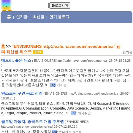
홈
인기글
최신글
인기 블로그
|
|
|
홈
>>
"ENVISIONERS http://cafe.naver.com/ineedamerica"
님
의
최신글 리스트
인기글
메모리, 좋은 뉴스
(
ENVISIONERS http://cafe.naver.com/ineedamerica
| 26-07-18 23:28
)
반도체 투자자 분 같은데, 내공이.. 한편 다크 아웃풋 같은 글 계속 보이는데 환경 오염
같은 보이지 않는 비용도 고려 해야 설득력이 있는거 아닌가? 미국은 데이터 센터 문제
가 커지는거 같다. . 설문 조사 결과 빅테크의 데이터센터 건설 지지율 낮게 나옴 . 정파
를 초월해 반대 여론 확산 중. h...
Tag
:
게시판
엔스로픽 구인 공고 정리
(
ENVISIONERS http://cafe.naver.com/ineedamerica
| 26-07-
10 20:25 )
엔스로픽의 구인 건을 정리해 봤습니다. 일단 직군별입니다. AI Research & Engineeri
ng Applied AI, Communication, Compute, Data Science, Design, Marketing Financ
e, Legal, People, Product, Public, Safegua...
Tag
:
해외취업
글로벌 자동차, 중국으로 개발 주도권
(
ENVISIONERS
http://cafe.naver.com/ineedamerica
| 26-07-12 19:26 )
브랜드만 유럽이고.. 중국 자동차
Tag
:
관심가는 뉴스들