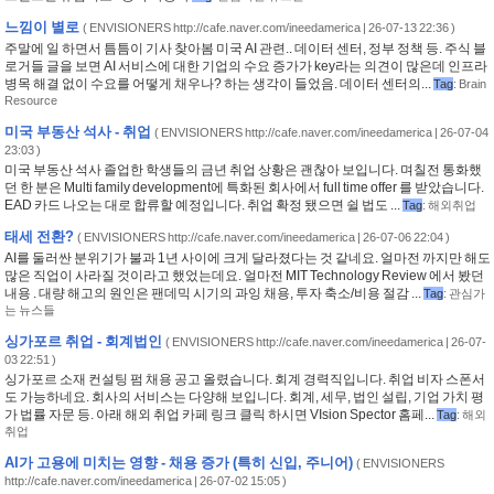
느낌이 별로
(
ENVISIONERS http://cafe.naver.com/ineedamerica
| 26-07-13 22:36 )
주말에 일 하면서 틈틈이 기사 찾아봄 미국 AI 관련.. 데이터 센터, 정부 정책 등. 주식 블
로거들 글을 보면 AI 서비스에 대한 기업의 수요 증가가 key라는 의견이 많은데 인프라
병목 해결 없이 수요를 어떻게 채우나? 하는 생각이 들었음. 데이터 센터의...
Tag
:
Brain
Resource
미국 부동산 석사 - 취업
(
ENVISIONERS http://cafe.naver.com/ineedamerica
| 26-07-04
23:03 )
미국 부동산 석사 졸업한 학생들의 금년 취업 상황은 괜찮아 보입니다. 며칠전 통화했
던 한 분은 Multi family development에 특화된 회사에서 full time offer 를 받았습니다.
EAD 카드 나오는 대로 합류할 예정입니다. 취업 확정 됐으면 쉴 법도 ...
Tag
:
해외취업
태세 전환?
(
ENVISIONERS http://cafe.naver.com/ineedamerica
| 26-07-06 22:04 )
AI를 둘러싼 분위기가 불과 1년 사이에 크게 달라졌다는 것 같네요. 얼마전 까지만 해도
많은 직업이 사라질 것이라고 했었는데요. 얼마전 MIT Technology Review 에서 봤던
내용 . 대량 해고의 원인은 팬데믹 시기의 과잉 채용, 투자 축소/비용 절감 ...
Tag
:
관심가
는 뉴스들
싱가포르 취업 - 회계법인
(
ENVISIONERS http://cafe.naver.com/ineedamerica
| 26-07-
03 22:51 )
싱가포르 소재 컨설팅 펌 채용 공고 올렸습니다. 회계 경력직입니다. 취업 비자 스폰서
도 가능하네요. 회사의 서비스는 다양해 보입니다. 회계, 세무, 법인 설립, 기업 가치 평
가 법률 자문 등. 아래 해외 취업 카페 링크 클릭 하시면 VIsion Spector 홈페...
Tag
:
해외
취업
AI가 고용에 미치는 영향 - 채용 증가 (특히 신입, 주니어)
(
ENVISIONERS
http://cafe.naver.com/ineedamerica
| 26-07-02 15:05 )