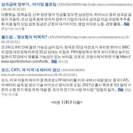
성과급에 정부가.. 타이밍 별로임
(
ENVISIONERS http://cafe.naver.com/ineedamerica
| 26-06-25 16:10 )
대통령실, 정책실장, 산부 장관 등이 언급할 정도면 삼성전자, 하이닉스 등의 성과급 갈
등이 자동차, 조선 업계 등에 번지자 정부가 기업의 대규모 성과급 지급 과정에 주주총
회 의결 절차 도입 검토 임금은 근로의 대가이지만, 영업 이익은 노동, 경영 활동...
Tag
:
관심가는 뉴스들
월드컵 .. 명보형의 빅픽처?
(
ENVISIONERS http://cafe.naver.com/ineedamerica
| 26-
06-25 23:52 )
조 3위도 8위 안에 들면 가능성 남아 있다. 한국은 32강 대진표가 유리한 편이다. BBC
의 잠정 대진표에 따르면 32강 상대는 이집트. FIFA 랭킹에서 한국 보다 2계단 높지만,
일본이 32강에서 맞붙을 가능성이 있는 브라질, 모로코, 프랑스에 비하면 수월 https://
www.sportschosun.com/footb...
Tag
:
게시판
포드, CATL 과 미국 내 배터리 생산
(
ENVISIONERS
http://cafe.naver.com/ineedamerica
| 26-06-20 22:05 )
포드, 미국 자동차 메이커 중 최초로 LFP 배터리를 미국 내에서 대량 생산. 중국 CATL
의 배터리 설계 및 생산 기술 라이선스 방식으로 도입. 2027년 출시 목표로 3만 달러 수
준의 소형 전기 픽업 트럭 개발 중. 포드의 전기차 사업 부사장: "양질의 일자...
Tag
:
관심
가는 뉴스들
1
|
2
|
3
<
이전
다음
>