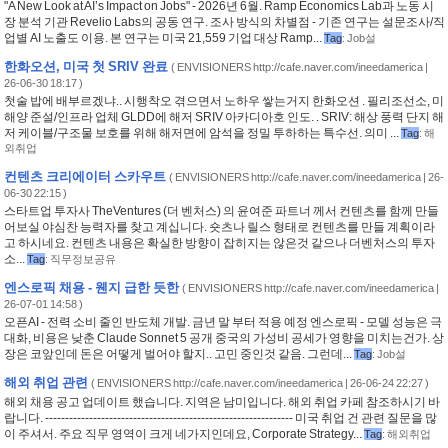
"A New Look at AI’s Impact on Jobs" - 2026년 6월. Ramp Economics Lab과 노동 시
장 분석 기관 Revelio Labs의 공동 연구. 조사 방식의 차별점 - 기존 연구는 설문조사/직
업별 AI 노출도 이용. 본 연구는 미국 21,559 기업 대상 Ramp...
Tag
:
Job설
한화오션, 미국 첫 SRIV 완료
(
ENVISIONERS http://cafe.naver.com/ineedamerica
|
26-06-30 18:17 )
첫술 밥에 배부르겠냐.. 시행착오 겪으면서 노하우 쌓는거지 한화오션 . 필리조선소, 미
해양 준설/인프라 업체 GLDD에 해저 SRIV 아카디아호 인도. . SRIV: 해상 풍력 단지 해
저 케이블/구조물 보호를 위해 해저면에 암석을 정밀 투하하는 특수선. 의미 ...
Tag
:
해
외취업
컨텐츠 크리에이터 스카우트
(
ENVISIONERS http://cafe.naver.com/ineedamerica
| 26-
06-30 22:15 )
스타트업 투자사 TheVentures (더 벤처스) 의 윤여준 파트너 께서 컨텐츠를 함께 만들
어보실 야심찬 능력자를 찾고 계십니다. 숏츠나 릴스 형태로 컨텐츠를 만들 계획이라
고 하시네요. 컨텐츠 내용은 확실한 방향이 잡히지는 않은것 같으나 더벤처스의 투자
소...
Tag
:
직무정보공유
엔스로픽 채용 - 웬지 급한 듯한
(
ENVISIONERS http://cafe.naver.com/ineedamerica
|
26-07-01 14:58 )
오픈AI - 전력 소비 줄인 반도체 개발. 금년 말 부터 적용 예정 엔스로픽 - 모델 성능은 극
대화, 비용은 낮춘 Claude Sonnet 5 공개 중국의 가성비 공세가 영향을 미치는건가. 상
장은 코앞인데 돈은 어떻게 벌어야 할지.. 고민 중인것 같음. 그런데...
Tag
:
Job설
해외 취업 관련
(
ENVISIONERS http://cafe.naver.com/ineedamerica
| 26-06-24 22:27 )
해외 채용 공고 업데이트 했습니다. 지역은 남미입니다. 해외 취업 카페 참조하시기 바
랍니다. -------------------------------------------------------------- 미국 취업 건 관련 질문을 많
이 주셔서. 주요 직무 영역이 크게 네가지인데요, Corporate Strategy...
Tag
:
해외취업