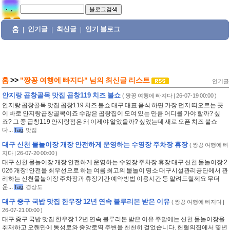
홈
인기글
최신글
인기 블로그
|
|
|
홈
>>
"짱꽁 여행에 빠지다"
님의
최신글 리스트
인기글
안지랑 곱창골목 맛집 곱창119 치즈 불쇼
(
짱꽁 여행에 빠지다
| 26-07-19 00:00 )
안지랑 곱창골목 맛집 곱창119 치즈 불쇼 대구 대표 음식 하면 가장 먼저 떠오르는 곳
이 바로 안지랑곱창골목이죠 수많은 곱창집이 모여 있는 만큼 어디를 가야 할까? 싶
죠? 그 중 곱창119 안지랑점은 왜 이제야 알았을까? 싶었는데 새로 오픈 치즈 불쇼
다...
Tag
:
맛집
대구 신천 물놀이장 개장 안전하게 운영하는 수영장 주차장 휴장
(
짱꽁 여행에 빠
지다
| 26-07-20 00:00 )
대구 신천 물놀이장 개장 안전하게 운영하는 수영장 주차장 휴장 대구 신천 물놀이장 2
026 개장! 안전을 최우선으로 하는 여름 최고의 물놀이 명소 대구시설관리공단에서 관
리하는 신천물놀이장 주차장과 휴장기간 예약방법 이용시간 등 알려드릴께요 무더
운...
Tag
:
경상도
대구 중구 국밥 맛집 한우장 12년 연속 블루리본 받은 이유
(
짱꽁 여행에 빠지다
|
26-07-21 00:00 )
대구 중구 국밥 맛집 한우장 12년 연속 블루리본 받은 이유 주말에는 신천 물놀이장을
취재하고 오랜만에 동성로와 중앙로역 주변을 천천히 걸었습니다. 헌혈의집에서 몇년