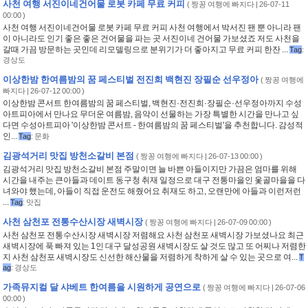
사천 여행 서진이네건어물 로봇 카페 무료 커피
(
짱꽁 여행에 빠지다
| 26-07-11
00:00 )
사천 여행 서진이네건어물 로봇 카페 무료 커피 사천 여행에서 박서진 팬 뿐 아니라 팬
이 아니라도 인기 좋은 좋은 건어물을 파는 곳 서진이네 건어물 가보셨죠 저도 사천을
갈때 가끔 방문하는 곳인데 리모델링으로 분위기가 더 좋아지고 무료 커피 한잔 ...
Tag
:
경상도
이상한밤 한여름밤의 꿈 페스티벌 전진희 백현진 장필순 선우정아
(
짱꽁 여행에
빠지다
| 26-07-12 00:00 )
이상한밤 콘서트 한여름밤의 꿈 페스티벌, 백현진·전진희·장필순·선우정아까지 수성
아트피아에서 만나요 무더운 여름밤, 음악이 선물하는 가장 특별한 시간을 만나고 싶
다면 수성아트피아 '이상한밤 콘서트 - 한여름밤의 꿈 페스티벌'을 추천합니다. 감성적
인...
Tag
:
문화
김광석거리 맛집 방천소갈비 본점
(
짱꽁 여행에 빠지다
| 26-07-13 00:00 )
김광석거리 맛집 방천소갈비 본점 주말이면 늘 바쁜 아들이지만 가끔은 엄마를 위해
시간을 내주는 큰아들과 데이트 동구청 취재 일정으로 대구 전통마을인 옻골마을을 다
녀와야 했는데, 아들이 직접 운전도 해줬어요 취재도 하고, 오랜만에 아들과 이런저런
...
Tag
:
맛집
사천 삼천포 전통수산시장 새벽시장
(
짱꽁 여행에 빠지다
| 26-07-09 00:00 )
사천 삼천포 전통수산시장 새벽시장 저렴해요 사천 삼천포 새벽시장 가보셨나요 최근
새벽시장에 푹 빠져 있는 1인 대구 달성공원 새벽시장도 살 것도 많고 또 어찌나 저렴한
지 사천 삼천포 새벽시장도 신선한 해산물을 저렴하게 착하게 살 수 있는 곳으로 여...
T
ag
:
경상도
가족뮤지컬 달 샤베트 한여름을 시원하게 공연으로
(
짱꽁 여행에 빠지다
| 26-07-06
00:00 )