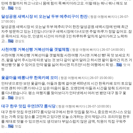
만에 헌혈까지 하고 나오니 몸에 힘이 쭉 빠지더라고요. 이럴 때는 뭐니 뭐니 해도 보
양...
Tag
:
맛집
달성공원 새벽시장 비 오는날 두부 메추리구이 한잔
(
짱꽁 여행에 빠지다
| 26-07-
17 00:00 )
달성공원 새벽시장 비 오는날 두부 메추리구이 한잔 달성공원 새벽시장에 반해 최근
자주 방문하고 있는 1인입니다 대구 새벽시장에 다녀오면 주말 하루가 정말 길어요. 잠
은 죽어서도 자는것, 인생의 시간이 아까운 1인 하루하루 알차게 살아가려고 노력하
고...
Tag
:
경상도
사천여행 거북선빵 거북선마을 갯벌체험
(
짱꽁 여행에 빠지다
| 26-07-14 00:00 )
사천여행 거북선빵 거북선마을 갯벌체험 사천여행 가시면 거북선 빵! 꼭 맛 보세요 치
즈, 팥을 넣어 주시는데 따로 넣는 것 보다 같이 넣어 달라고 하시면 팥이 들어간 치즈 거
북선빵 맛 볼 수 있어요 만약 팥을 싫어 하시면 치즈만! 사천 여행에서 꼭 방...
Tag
:
맛 여
행
옻골마을 배롱나무 한옥카페 모미
(
짱꽁 여행에 빠지다
| 26-07-15 00:00 )
인터넷으로만 보던 옻골마을, 아들과 함께 걸어본 400년의 시간 한옥카페 모미 토요일
이면 괜히 어디론가 떠나고 싶은 마음이 들죠. 오랜만에 아들과 시간을 맞춰 드라이브
를 다녀왔습니다. 평소 여행지를 찾아보다가 인터넷에서 여러 번 봤던 대구 동구 옻
골...
Tag
:
경상도
대구 한우 맛집 우연1972 룸식당
(
짱꽁 여행에 빠지다
| 26-07-10 00:00 )
대구 한우 맛집 우연1972 룸식당 대구에서 한우 맛집을 찾거나, 중요한 비즈니스 모임
또는 가족 모임 장소를 고민하고 있다면 오늘 소개하는 곳이 딱입니다. 프리미엄 한우
를 제대로 맛볼 수 있으면서도 생각보다 부담스럽지 않은 금액, 직원이 직접 구워주
는...
Tag
:
맛집