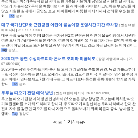
수성아트피아 : 가족뮤지컬 달 샤베트 한여름을 시원하게 공연으로 시원한 달 샤베트
먹으러 가 볼까요? 무더운 여름이면 아이들과 어디를 가야 할지 고민하는 부모님들이
많죠 시원한 실내에서 공연도 보고, 아이들에게 따뜻한 메시지까지 전해줄 수 있는 문
화 ...
Tag
:
문화
대구 국가산단2호 근린공원 어린이 물놀이장 운영시간 기간 주차장
(
짱꽁 여행
에 빠지다
| 26-07-07 00:00 )
대구 무료 물놀이장 추천! 달성군 국가산단2호 근린공원 어린이 물놀이장에서 시원한
여름 보내기 7월 대구에도 본격적인 여름이 찾아왔어요. 대프리카'라는 별명이 괜히 붙
은 것이 아닐 정도로 뜨거운 햇살과 무더위가 이어지고 있죠 이런 날씨에는 에어컨이...
Tag
:
경상도
2026 대구 공연 수성아트피아 콘서트 오페라 리골레토
(
짱꽁 여행에 빠지다
| 26-
07-05 00:00 )
2026 대구 공연 수성아트피아 콘서트 오페라 리골레토 특별한 공연, 독일 카를스루에
국립극장이 선사하는 콘서트 오페라 리골레토 압도적인 비극, 베르디의 명작을 수성아
트피아에서 만나보세요 7월의 대구는 그 어느 때보다 풍성한 문화예술의 향기로 가득
합니...
Tag
:
문화
우푸늪 따오기 관람 예약 방법
(
짱꽁 여행에 빠지다
| 26-07-02 00:00 )
우포늪 따오기 관람 예약 방법 안녕하세요! 오늘은 경남 창녕군 우포늪에 위치한 따오
기복원센터를 소개해 드리려고 합니다. 우포따오기복원센터는 우리나라에서 한때 완
전히 자취를 감췄던 따오기를 다시 자연으로 돌려보내기 위해 복원과 증식, 방사를 진
행하...
Tag
:
경상도
1
|
2
|
3
<
이전
다음
>