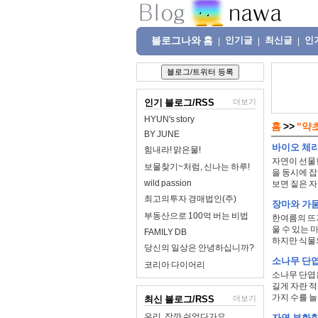
블로그나와 홈
인기글
최신글
인
|
|
|
인기 블로그/RSS
더보기
HYUN's story
홈
>>
"약
BY JUNE
바이오 체리
힘내라! 맑은물!
자연이 선물한
보물찾기~처럼, 신나는 하루!
을 동시에 
wild passion
보면 짙은 자
최고의투자 경매법인(주)
장마와 가뭄
부동산으로 100억 버는 비법
한여름의 뜨
울 수 있는 
FAMILY DB
하지만 식물의
당신의 일상은 안녕하십니까?
소나무 단엽
코리아 다이어리
소나무 단엽은
길게 자란 적
가지 수를 늘리
최신 블로그/RSS
더보기
우리, 잠깐 쉬었다가요
자연 부화한