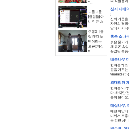
의 식물들이 
^...
산지 재배의
교물교물 -
)
[클립]임아
산의 기운을 
니 민규 ck
자연의 경외
알에서 시작된
주몽3 - [클
홍송 소나무
립]셋다 노
템이라는
붉은 줄기가
오뀨x지상
채 붉은 속
x...
꼽았던 홍송은
배롱나무 다
한여름의 뜨거
원을 가꾸는
ynamite)'라
외대참깨 재
한여름 뙤약
다. 하지만 
롭혀 왔어요. 
매실나무, 
매년 이맘때가
니께서 조용히
온 천연 상비약
백수오, 이