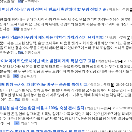
햇빛을 받...
Tag
:
약초이야기
 핵심인 장뇌삼 종자 선택 시 반드시 확인해야 할 우량 선별 기준
(
약초랑 나무랑
한 알에 담아내는 위대한 시작 산의 깊은 품에서 수십 년을 견디며 자라난 장뇌삼 한 뿌
심마저 느껴지곤 해요. 그런데 이 위대한 생명력의 원천이 사실은 손바닥 위에 올려진 아주
다는 ...
Tag
:
정원수소개
 분재 약초랑나무랑이 제안하는 미학적 가치와 장기 유지 방법
(
약초랑 나무랑
|
 뿜어내는 고고한 생명력, 홍송 소나무에 마음을 뺏기다 차가운 겨울바람 속에서도 홀로
살을 드러낸 홍송 소나무를 가만히 바라본 적이 있나요? 예부터 우리 조상들이 소나무 중
 단순히 ...
Tag
:
정원수소개
이너마이트 안토시아닌 색소 발현과 개화 특성 연구 고찰
(
약초랑 나무랑
| 26-05
운 태양 아래서 유독 홀로 붉게 타오르는 꽃을 마주할 때면 심장이 멎는 듯한 강렬함을 
 분들이라면 누구나 한 번쯤 꿈꾸는 로망이자 여름 정원의 주인공인 배롱나무 중에서도 
는 이름...
Tag
:
정원수소개
배 참깨 농사의 패러다임을 바꾸는 품종별 특성 비교
(
약초랑 나무랑
| 26-06-02 1
볕 아래서 고개를 숙인 참깨 꼬투리를 보며 수확의 기쁨을 꿈꾸는 농부의 마음은 언제나
전통적인 방식의 참깨 농사는 손이 너무 많이 가고 기후 변화에 취약하다는 치명적인 단점
이런 고...
Tag
:
정원수소개
매실청 실패 없는 황금 비율과 100일 숙성 관리 원칙
(
약초랑 나무랑
| 26-05-20 20:4
 되면 온 집안에 싱그러운 초록빛 향기가 가득 퍼지던 기억이 있으신가요? 어릴 적 배가
 꺼내주시던 '초록색 마법의 물', 바로 매실청입니다. 단순히 음료를 넘어 우리 조상들
이자 ...
Tag
:
약초이야기
엽우피소 혼입 방지를 위한 종자 확인과 식별 포인트
(
약초랑 나무랑
| 26-05-23 19: