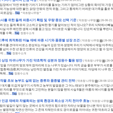
(
약초랑 나무랑
| 26-06-30 14:35 )
입장에서 '자연 부화한 기러기 14마리를 돌보는 기러기 엄마(그런 상황의 육아)'의 가장 
태 가능성에 대한 불안, 닭장 안팎의 천적 위협, 그리고 통제하기 어려운 대가족을 홀로 
피로감입...
Tag
:
* 약초랑나무랑 *
사를 위한 들깨 파종시기 확립 및 우량 종묘 선택 기준
(
약초랑 나무랑
| 26-06-21 
려 오는 들깨 특유의 고소하고 알싸한 향기를 맡아보신 적이 있나요? 우리 식탁에서 빼놓을
 사실 아주 예민한 생체 시계를 품고 있는 까다로운 식물이랍니다. 단순히 씨앗을 뿌린다
를 수확...
Tag
:
정원수소개
기후에 최적화된 마늘 재배 파종 시기와 품종별 성장 조건
(
약초랑 나무랑
| 26-06-
 추위를 견뎌야 비로소 완성되는 마늘의 깊은 맛과 생명력 우리가 식탁에서 매일 마주하
 넘어 수천 년 동안 인류의 건강을 지켜온 천연 항생제이자 영양의 보고라고 할 수 있어요
 ...
Tag
:
정원수소개
 상징 자귀나무가 가진 약초학적 성분과 정원수 활용 방안
(
약초랑 나무랑
| 26-0
 잎을 가지런히 맞포개며 잠자리에 드는 나무가 있습니다. 마치 금슬 좋은 부부가 서로를
'합환목(合歡木)'이라는 낭만적인 별칭을 가진 자귀나무 이야기예요. 마당에 이 나무 한 
독해...
Tag
:
정원수소개
 작물 초보 농부도 실패 없는 종류와 품종별 관리 전략
(
약초랑 나무랑
| 26-06-13 1
은 대지를 뜨겁게 달구기 시작하고 농부의 발걸음은 그 어느 때보다 분주해지는 시기입니다
빈 자리를 무엇으로 채울지 고민하는 분들이 많을 텐데 사실 6월은 여름의 에너지를 듬뿍
적의 ...
Tag
:
정원수소개
 인공 재배와 차별화되는 생육 환경과 희소성 가치 천마주 효능
(
약초랑 나무랑
사람의 발길이 닿지 않는 곳에서 오직 자연의 힘으로만 자라난 보물을 만나본 적이 있으신가
는 별명처럼 자연산 천마는 그 존재 자체만으로도 경이로움을 자아내는 귀한 약초라고 할 