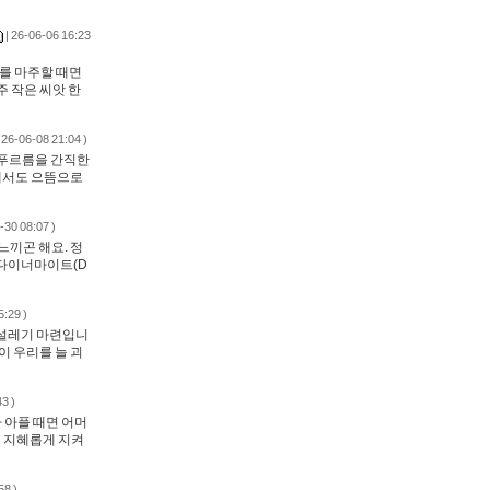
| 26-06-06 16:23
리를 마주할 때면
 작은 씨앗 한
 26-06-08 21:04 )
 푸르름을 간직한
에서도 으뜸으로
-30 08:07 )
느끼곤 해요. 정
'다이너마이트(D
5:29 )
 설레기 마련입니
이 우리를 늘 괴
3 )
 아플 때면 어머
이 지혜롭게 지켜
58 )