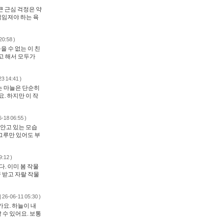
큰 근심 걱정은 약
책임져야 하는 육
20:58 )
 수 없는 이 친
고 해서 모두가
23 14:41 )
는 마늘은 단순히
. 하지만 이 작
6-18 06:55 )
 안고 있는 모습
그루만 있어도 부
9:12 )
. 이미 봄 작물
 받고 자랄 작물
| 26-06-11 05:30 )
요. 하늘이 내
수 있어요. 보통