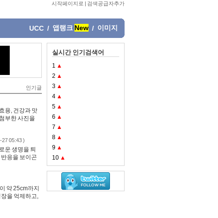
시작페이지로
|
검색공급자추가
앱랭크
New
이미지
UCC
/
/
실시간 인기검색어
1
▲
2
▲
3
▲
인기글
4
▲
5
▲
효용, 건강과 맛
6
▲
 첨부한 사진을
7
▲
8
▲
-27 05:43 )
9
▲
로운 생명을 틔
인 반응을 보이곤
10
▲
 약 25cm까지
생장을 억제하고,