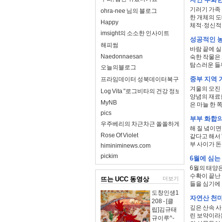
기러기 가족 
ohra-nee 님의 블로그
한 개체의 도
Happy
체적·정신적 
imsight의 소소한 인사이트
성공적인 농
해피썸
바람 끝에 실
Naedonnaesan
숙한 작물은
탐스러운 들깨
오늘의블로그
중부 지역 
프라임데이터 성북데이터복구
겨울의 모진
Log Vita "로그비타의 건강 정보 완전 정리"
양념의 재료를
MyNB
은 마늘 한 쪽이
pics
부부 화합의
우주베리의 차근차근 쏠쏠하게
해 질 녘이면
Rose Of Violet
같다고 해서 
부 사이가 돈
himiniminews.com
pickim
6월에 심는
6월의 태양
수확이 끝난 
뜨는 UCC 동영상
더보기
들을 심기에 최
도창인생1
자연산 천마
208 - [클
깊은 산속 
립]김규태
린 보약이라
규이루^-