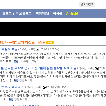
기 블로그
최신 블로그
위젯/채널
아이폰
|
|
|
|
Android
초랑 나무랑"
님의
최신글 리스트
 과실의 효용
(
약초랑 나무랑
| 26-07-02 22:30 )
 건강과일, 바이오 체리(자두계)의 놀라운 가치 바이오 체리(첨부 사진) 바이오 체리의 
잡다 여름이 되면 농장을 아름답게 물들이는 과일 가운데 하나가 바로 바이오 체리입니다.
주색으로 ...
Tag
:
* 약초랑나무랑 *
을 견디는 과학적 근거 기반 7월에 심는 농작물 식재 비결
(
약초랑 나무랑
| 26-06
거운 뙤약볕과 예측할 수 없는 장마가 교차하는 7월은 농부들에게 가장 가혹하면서도 새
마지막 기회의 달이기도 해요. 많은 분이 이 시기에 무언가를 심는다는 것에 대해 회의적
 생리적...
Tag
:
정원수소개
 하는 이유와 시기
(
약초랑 나무랑
| 26-06-29 06:15 )
 잎을 촘촘하고 푸르게 만드는 핵심 가이드 핵심 요약: 사진처럼 6월 말에 새순(촛대순)이
송(홍송)은 지금이 단엽(새순 절단) 적기입니다. 단엽을 하는 가장 큰 이유는 나무의 키 
며,...
Tag
:
정원수소개
 기러기 엄마의 근심 걱정