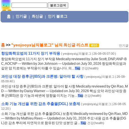
홈
인기글
최신글
인기 블로그
|
|
|
홈
>>
"yeojooya님의블로그"
님의
최신글 리스트
인기글
항암화학요법의 11가지 장기 부작용
(
yeojooya님의블로그
| 26-08-05 07:00 )
항암화학요법의 11가지 장기 부작용 Medically reviewed by Julie Scott, DNP, ANP-B
C, AOCNP — Written by Jon Johnson — Updated on July 30, 2026 항암화학요법과
같은 암 치료에는 부작용이 따를 수 있습니다. 의...
Tag
:
건강(health)
과민성 대장 증후군(IBS)과 크론병: 알아야 할 사항
(
yeojooya님의블로그
| 26-08-
05 09:40 )
과민성 대장 증후군(IBS)과 크론병: 알아야 할 사항 Medically reviewed by Qin Rao, M
D — Written by Daisy Warner — Updated on July 30, 2026 핵심 요약 과민성 대장 증
후군(IBS)은 장 기능과 배변에 영향을 미치는 기능...
Tag
:
건강(health)
소화 기능 개선을 위한 감초 추출물(DGL) 보충제
(
yeojooya님의블로그
| 26-08-05
12:20 )
소화 기능 개선을 위한 감초 추출물(DGL) 보충제 Medically reviewed by Qin Rao, MD
— Written by Mathieu Rees — Updated on July 31, 2026 주요 내용 감초 추출물(DG
L)은 감초 뿌리에 자연적으로 함유된 단맛 성분인 글...
Tag
:
건강(health)