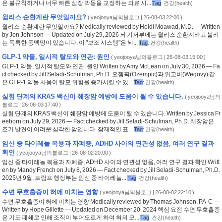
은 불규칙하거나 너무 빠른 심장 박동을 교정하는 의료 시...
Tag
:
건강(health)
윌리스 순환계란 무엇일까요?
(
yeojooya님의블로그
| 26-08-03 22:00 )
윌리스 순환계란 무엇일까요? Medically reviewed by Heidi Moawad, M.D. — Written
by Jon Johnson — Updated on July 29, 2026 뇌 기저부에는 윌리스 순환계라고 불리
는 독특한 동맥망이 있습니다. 이 "보조 시스템"은 뇌...
Tag
:
건강(health)
GLP-1 약물, 일시적 탈모와 연관: 원인
(
yeojooya님의블로그
| 26-08-03 15:00 )
GLP-1 약물, 일시적 탈모와 연관: 원인 Written by Amy McLean on July 30, 2026 — Fa
ct checked by Jill Seladi-Schulman, Ph.D. 오젬픽(Ozempic)과 위고비(Wegovy) 같
은 GLP-1 약물 사용이 탈모 위험을 증가시킬 수 있...
Tag
:
건강(health)
실험 단계의 KRAS 백신이 췌장암 예방에 도움이 될 수 있습니다.
(
yeojooya님의
블로그
| 26-08-03 17:40 )
실험 단계의 KRAS 백신이 췌장암 예방에 도움이 될 수 있습니다. Written by Jessica Fr
eeborn on July 29, 2026 — Fact checked by Jill Seladi-Schulman, Ph.D. 췌장암은
조기 발견이 어려운 심각한 암입니다. 잠재적인 표...
Tag
:
건강(health)
임신 중 타이레놀 복용과 자폐증, ADHD 사이의 연관성 없음, 여러 연구 결과
확인
(
yeojooya님의블로그
| 26-08-02 20:00 )
임신 중 타이레놀 복용과 자폐증, ADHD 사이의 연관성 없음, 여러 연구 결과 확인 Writt
en by Mandy French on July 8, 2026 — Fact checked by Jill Seladi-Schulman, Ph.D.
2025년 9월, 트럼프 행정부는 임신 중 타이레놀...
Tag
:
건강(health)
수면 무호흡증이 혀에 미치는 영향
(
yeojooya님의블로그
| 26-08-02 22:10 )
수면 무호흡증이 혀에 미치는 영향 Medically reviewed by Thomas Johnson, PA-C —
Written by Hope Gillette — Updated on December 20, 2024 핵심 요점 수면 무호흡증
은 기도 폐쇄로 인해 조직이 부어오르게 하여 혀의 모...
Tag
:
건강(health)