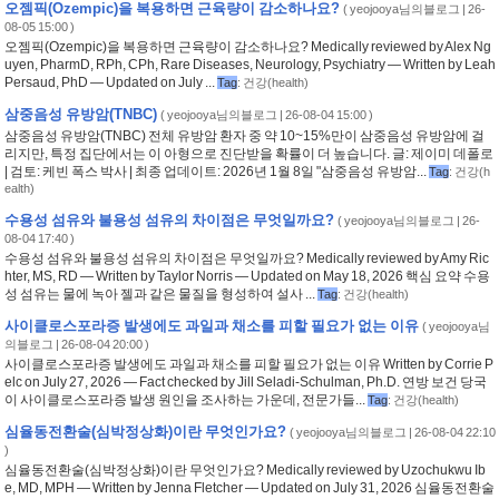
오젬픽(Ozempic)을 복용하면 근육량이 감소하나요?
(
yeojooya님의블로그
| 26-
08-05 15:00 )
오젬픽(Ozempic)을 복용하면 근육량이 감소하나요? Medically reviewed by Alex Ng
uyen, PharmD, RPh, CPh, Rare Diseases, Neurology, Psychiatry — Written by Leah
Persaud, PhD — Updated on July ...
Tag
:
건강(health)
삼중음성 유방암(TNBC)
(
yeojooya님의블로그
| 26-08-04 15:00 )
삼중음성 유방암(TNBC) 전체 유방암 환자 중 약 10~15%만이 삼중음성 유방암에 걸
리지만, 특정 집단에서는 이 아형으로 진단받을 확률이 더 높습니다. 글: 제이미 데폴로
| 검토: 케빈 폭스 박사 | 최종 업데이트: 2026년 1월 8일 "삼중음성 유방암...
Tag
:
건강(h
ealth)
수용성 섬유와 불용성 섬유의 차이점은 무엇일까요?
(
yeojooya님의블로그
| 26-
08-04 17:40 )
수용성 섬유와 불용성 섬유의 차이점은 무엇일까요? Medically reviewed by Amy Ric
hter, MS, RD — Written by Taylor Norris — Updated on May 18, 2026 핵심 요약 수용
성 섬유는 물에 녹아 젤과 같은 물질을 형성하여 설사 ...
Tag
:
건강(health)
사이클로스포라증 발생에도 과일과 채소를 피할 필요가 없는 이유
(
yeojooya님
의블로그
| 26-08-04 20:00 )
사이클로스포라증 발생에도 과일과 채소를 피할 필요가 없는 이유 Written by Corrie P
elc on July 27, 2026 — Fact checked by Jill Seladi-Schulman, Ph.D. 연방 보건 당국
이 사이클로스포라증 발생 원인을 조사하는 가운데, 전문가들...
Tag
:
건강(health)
심율동전환술(심박정상화)이란 무엇인가요?
(
yeojooya님의블로그
| 26-08-04 22:10
)
심율동전환술(심박정상화)이란 무엇인가요? Medically reviewed by Uzochukwu Ib
e, MD, MPH — Written by Jenna Fletcher — Updated on July 31, 2026 심율동전환술