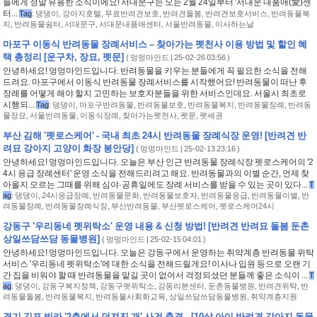
들에게 정말 유용한 소식이에요! 서대문구는 오는 2월 24일부터 '서대문 내품애(愛)센
터...
Tag
:
댕댕이
,
강아지호텔
,
무료반려견보호
,
반려견돌봄
,
반려견보호서비스
,
반려동물복
지
,
반려동물쉼터
,
서대문구
,
서대문내품애센터
,
서울반려동물
,
이사하는날
마포구 이동식 반려동물 장례서비스 – 찾아가는 펫천사 이용 방법 및 할인 혜
택 총정리 [운구차, 장묘, 펫문]
(
멍멍마인드
| 25-02-26 03:56 )
안녕하세요! 멍멍마인드입니다. 반려동물을 키우는 분들에게 꼭 필요한 소식을 전해
드려요. 마포구에서 이동식 반려동물 장례서비스를 시작했어요! 반려동물이 떠난 후
장례를 어떻게 해야 할지 고민하는 보호자분들을 위한 서비스인데요. 서울시 최초로
시행되...
Tag
:
댕댕이
,
마포구반려동물
,
반려동물보호
,
반려동물복지
,
반려동물장례
,
반려동
물장묘
,
서울반려동물
,
이동식장례
,
찾아가는펫천사
,
펫문
,
펫세권
부산 김해 '펫로스케어' - 국내 최초 24시 반려동물 장례식장 운영! [반려견 반
려묘 강아지 고양이 화장 봉안당]
(
멍멍마인드
| 25-02-13 23:16 )
안녕하세요! 멍멍마인드입니다. 오늘은 부산 인근 반려동물 장례식장 펫로스케어의 '2
4시 응급 장례센터' 운영 소식을 전해드리려고 해요. 반려동물과의 이별 순간, 언제 찾
아올지 모르는 그때를 위해 심야·공휴일에도 장례 서비스를 받을 수 있는 곳이 있다...
T
ag
:
댕댕이
,
24시응급장례
,
반려동물문화
,
반려동물보호자
,
반려동물응급
,
반려동물이별
,
반
려동물장례
,
반려동물장례식장
,
부산반려동물
,
부산펫로스케어
,
펫로스케어24시
강동구 '우리동네 펫위탁소' 운영 내용 & 신청 방법! [반려견 반려묘 돌봄 둔촌
상일쓰담쓰담 동물병원]
(
멍멍마인드
| 25-02-15 04:01 )
안녕하세요! 멍멍마인드입니다. 오늘은 강동구에서 운영하는 취약계층 반려동물 위탁
서비스 '우리동네 펫위탁소'에 대한 소식을 전해드릴게요! 이사나 입원 등으로 오랜 기
간 집을 비워야 할 때 반려동물을 맡길 곳이 없어서 걱정되셨던 분들께 좋은 소식이 ...
T
ag
:
댕댕이
,
강동구복지정책
,
강동구펫위탁소
,
강동리본센터
,
둔촌동물병원
,
반려견위탁
,
반
려동물돌봄
,
반려동물복지
,
반려동물사회화교육
,
상일쓰담쓰담동물병원
,
취약계층지원
경기 김포 빌라 '2층에서 던져진 개' 사건 충격.. [10살 아이 반려견 강아지 동물