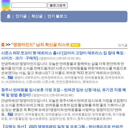
홈
인기글
최신글
인기 블로그
|
|
|
홈
>>
"멍멍마인드"
님의
최신글 리스트
인기글
시몬스 N32 쪼꼬미 펫 매트리스 출시! [강아지 고양이 매트리스 집 침대 특징 ·
사이즈 · 크기 · 구매처]
(
멍멍마인드
| 25-03-12 01:18 )
안녕하세요! 멍멍마인드입니다. 오늘은 반려동물과 함께하는 삶을 더욱 편안하게 만
들어줄 반가운 소식을 전해드릴게요! 시몬스가 반려동물을 위한 매트리스를 처음으로
선보였다는 사실, 알고 계셨나요? 그 이름도 귀여운 ‘N32 쪼꼬미’ 매트리스인데요,
사...
Tag
:
댕댕이
,
n32쪼꼬미
,
반려견매트리스
,
반려동물숙면
,
반려동물용품
,
반려묘매트리
스
,
비건매트리스
,
시몬스n32
,
시몬스펫
,
안전인증매트리스
,
펫매트리스
청주시 반려동물 임시보호 가정 모집 – 반려견 임보 신청 대상, 유기견 지원 혜
택 및 방법 총정리!
(
멍멍마인드
| 25-03-04 21:49 )
안녕하세요! 멍멍마인드입니다. 오늘은 청주시에서 반려견 임시보호 가정을 모집한다
는 소식을 전해드리려고 해요. 반려동물 보호와 입양 활성화를 위한 좋은 기회이니 관
심 있는 분들은 꼭 확인해 보세요! 댕댕이와 반려동물을 사랑하는 멍멍마인드! 반려
동...
Tag
:
댕댕이
,
반려동물보호
,
반려동물임시보호
,
반려동물입양
,
반려동물지원
,
유기동물
보호
,
유기동물입양
,
임시보호제도
,
입양우선권
,
청주시
,
청주시반려동물보호센터
【강원도 정선】 2025 댕댕트레킹 일정 및 프로그램 – 하이원리조트 반려견