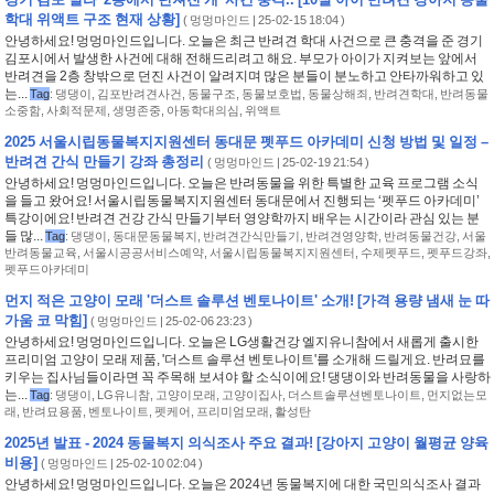
학대 위액트 구조 현재 상황]
(
멍멍마인드
| 25-02-15 18:04 )
안녕하세요! 멍멍마인드입니다. 오늘은 최근 반려견 학대 사건으로 큰 충격을 준 경기
김포시에서 발생한 사건에 대해 전해드리려고 해요. 부모가 아이가 지켜보는 앞에서
반려견을 2층 창밖으로 던진 사건이 알려지며 많은 분들이 분노하고 안타까워하고 있
는...
Tag
:
댕댕이
,
김포반려견사건
,
동물구조
,
동물보호법
,
동물상해죄
,
반려견학대
,
반려동물
소중함
,
사회적문제
,
생명존중
,
아동학대의심
,
위액트
2025 서울시립동물복지지원센터 동대문 펫푸드 아카데미 신청 방법 및 일정 –
반려견 간식 만들기 강좌 총정리
(
멍멍마인드
| 25-02-19 21:54 )
안녕하세요! 멍멍마인드입니다. 오늘은 반려동물을 위한 특별한 교육 프로그램 소식
을 들고 왔어요! 서울시립동물복지지원센터 동대문에서 진행되는 ‘펫푸드 아카데미’
특강이에요! 반려견 건강 간식 만들기부터 영양학까지 배우는 시간이라 관심 있는 분
들 많...
Tag
:
댕댕이
,
동대문동물복지
,
반려견간식만들기
,
반려견영양학
,
반려동물건강
,
서울
반려동물교육
,
서울시공공서비스예약
,
서울시립동물복지지원센터
,
수제펫푸드
,
펫푸드강좌
,
펫푸드아카데미
먼지 적은 고양이 모래 '더스트 솔루션 벤토나이트' 소개! [가격 용량 냄새 눈 따
가움 코 막힘]
(
멍멍마인드
| 25-02-06 23:23 )
안녕하세요! 멍멍마인드입니다. 오늘은 LG생활건강 엘지유니참에서 새롭게 출시한
프리미엄 고양이 모래 제품, '더스트 솔루션 벤토나이트'를 소개해 드릴게요. 반려묘를
키우는 집사님들이라면 꼭 주목해 보셔야 할 소식이에요! 댕댕이와 반려동물을 사랑하
는...
Tag
:
댕댕이
,
LG유니참
,
고양이모래
,
고양이집사
,
더스트솔루션벤토나이트
,
먼지없는모
래
,
반려묘용품
,
벤토나이트
,
펫케어
,
프리미엄모래
,
활성탄
2025년 발표 - 2024 동물복지 의식조사 주요 결과! [강아지 고양이 월평균 양육
비용]
(
멍멍마인드
| 25-02-10 02:04 )
안녕하세요! 멍멍마인드입니다. 오늘은 2024년 동물복지에 대한 국민의식조사 결과