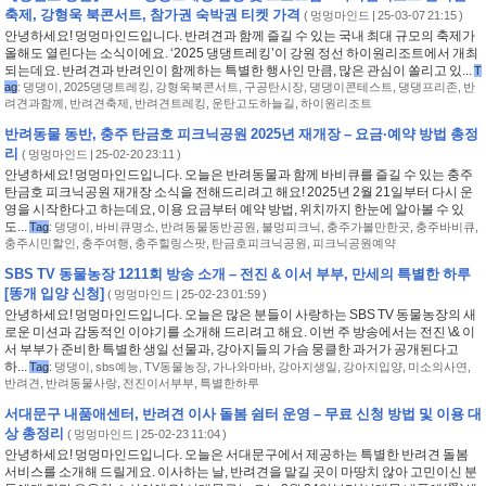
축제, 강형욱 북콘서트, 참가권 숙박권 티켓 가격
(
멍멍마인드
| 25-03-07 21:15 )
안녕하세요! 멍멍마인드입니다. 반려견과 함께 즐길 수 있는 국내 최대 규모의 축제가
올해도 열린다는 소식이에요. ‘2025 댕댕트레킹’이 강원 정선 하이원리조트에서 개최
되는데요. 반려견과 반려인이 함께하는 특별한 행사인 만큼, 많은 관심이 쏠리고 있...
T
ag
:
댕댕이
,
2025댕댕트레킹
,
강형욱북콘서트
,
구공탄시장
,
댕댕이콘테스트
,
댕댕프리존
,
반
려견과함께
,
반려견축제
,
반려견트레킹
,
운탄고도하늘길
,
하이원리조트
반려동물 동반, 충주 탄금호 피크닉공원 2025년 재개장 – 요금·예약 방법 총정
리
(
멍멍마인드
| 25-02-20 23:11 )
안녕하세요! 멍멍마인드입니다. 오늘은 반려동물과 함께 바비큐를 즐길 수 있는 충주
탄금호 피크닉공원 재개장 소식을 전해드리려고 해요! 2025년 2월 21일부터 다시 운
영을 시작한다고 하는데요, 이용 요금부터 예약 방법, 위치까지 한눈에 알아볼 수 있
도...
Tag
:
댕댕이
,
바비큐명소
,
반려동물동반공원
,
불멍피크닉
,
충주가볼만한곳
,
충주바비큐
,
충주시민할인
,
충주여행
,
충주힐링스팟
,
탄금호피크닉공원
,
피크닉공원예약
SBS TV 동물농장 1211회 방송 소개 – 전진 & 이서 부부, 만세의 특별한 하루
[똥개 입양 신청]
(
멍멍마인드
| 25-02-23 01:59 )
안녕하세요! 멍멍마인드입니다. 오늘은 많은 분들이 사랑하는 SBS TV 동물농장의 새
로운 미션과 감동적인 이야기를 소개해 드리려고 해요. 이번 주 방송에서는 전진 \& 이
서 부부가 준비한 특별한 생일 선물과, 강아지들의 가슴 뭉클한 과거가 공개된다고
하...
Tag
:
댕댕이
,
sbs예능
,
TV동물농장
,
가나와마바
,
강아지생일
,
강아지입양
,
미소의사연
,
반려견
,
반려동물사랑
,
전진이서부부
,
특별한하루
서대문구 내품애센터, 반려견 이사 돌봄 쉼터 운영 – 무료 신청 방법 및 이용 대
상 총정리
(
멍멍마인드
| 25-02-23 11:04 )
안녕하세요! 멍멍마인드입니다. 오늘은 서대문구에서 제공하는 특별한 반려견 돌봄
서비스를 소개해 드릴게요. 이사하는 날, 반려견을 맡길 곳이 마땅치 않아 고민이신 분