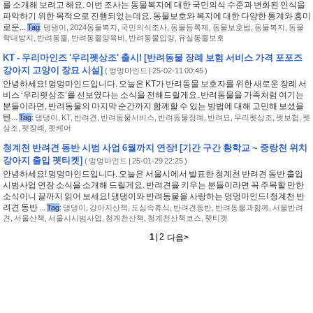
를 소개해 보려고 해요. 이번 조사는 동물복지에 대한 국민의식 수준과 변화된 인식을
파악하기 위한 목적으로 진행되었는데요. 동물보호와 복지에 대한 다양한 통계와 흥미
로운...
Tag
:
댕댕이
,
2024동물복지
,
국민의식조사
,
동물등록제
,
동물보호법
,
동물복지
,
동물
학대방지
,
반려동물
,
반려동물양육비
,
반려동물입양
,
유실동물보호
KT - 우리마인즈 '우리펫상조' 출시! [반려동물 장례 보험 서비스 가격 포포즈
강아지 고양이 장묘 시설]
(
멍멍마인드
| 25-02-11 00:45 )
안녕하세요! 멍멍마인드입니다. 오늘은 KT가 반려동물 보호자를 위한 새로운 장례 서
비스 ‘우리펫상조’를 선보였다는 소식을 전해드릴게요. 반려동물을 가족처럼 여기는
분들이라면, 반려동물의 마지막 순간까지 함께할 수 있는 방법에 대해 고민해 보셨을
텐...
Tag
:
댕댕이
,
KT
,
반려견
,
반려동물서비스
,
반려동물장례
,
반려묘
,
우리펫상조
,
펫보험
,
펫
상조
,
펫장례
,
펫케어
청계천 반려견 동반 시범 사업 6월까지 연장! [기간 구간 황학교 ~ 중랑천 위치
강아지 출입 펫티켓]
(
멍멍마인드
| 25-01-29 22:25 )
안녕하세요! 멍멍마인드입니다. 오늘은 서울시에서 발표한 청계천 반려견 동반 출입
시범사업 연장 소식을 소개해 드릴게요. 반려견을 키우는 분들이라면 꼭 주목할 만한
소식이니 끝까지 읽어 보세요! 댕댕이와 반려동물을 사랑하는 멍멍마인드! 청계천 반
려견 동반 ...
Tag
:
댕댕이
,
강아지산책
,
도심속휴식
,
반려견동반
,
반려동물과함께
,
서울반려
견
,
서울산책
,
서울시시범사업
,
청계천산책
,
청계천산책코스
,
펫티켓
1
|
2
<이전
다음
>