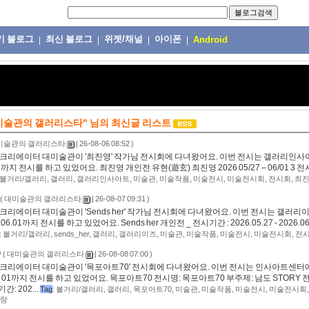
기 블로그
최신 블로그
위젯/채널
아이폰
|
|
|
|
Android
미술관의 갤러리스타"
님의
최신글 리스트
미술관의 갤러리스타
| 26-08-06 08:52 )
크리에이터 대미술관이 '최진영' 작가님 전시회에 다녀왔어요. 이번 전시는 갤러리인사아트
6/01까지 전시를 하고 있었어요. 최진영 개인전 유현(遊玄) 최진영 2026 05/27 – 06/01 3 전
볼거리/갤러리
,
갤러리
,
갤러리인사아트
,
미술관
,
미술작품
,
미술전시
,
미술전시회
,
전시회
,
최
(
대미술관의 갤러리스타
| 26-08-07 09:31 )
크리에이터 대미술관이 'Sends her' 작가님 전시회에 다녀왔어요. 이번 전시는 갤러리이즈
26.06.01까지 전시를 하고 있었어요. Sends her 개인전 _ 전시기간 : 2026.05.27 - 2026.0
:
볼거리/갤러리
,
sends_her
,
갤러리
,
갤러리이즈
,
미술관
,
미술작품
,
미술전시
,
미술전시회
,
전
0
(
대미술관의 갤러리스타
| 26-08-08 07:00 )
크리에이터 대미술관이 '목포아트70' 전시회에 다녀왔어요. 이번 전시는 인사아트센터에서 20
. 06. 01까지 전시를 하고 있었어요. 목포아트70 전시명: 목포아트70 부주제: 남도 STORY 
: 202...
Tag
:
볼거리/갤러리
,
갤러리
,
목포아트70
,
미술관
,
미술작품
,
미술전시
,
미술전시회
랑