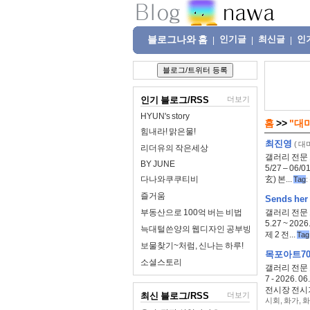
블로그나와 홈
인기글
최신글
인
|
|
|
인기 블로그/RSS
더보기
HYUN's story
홈
>>
"대
힘내라! 맑은물!
최진영
(
대
리더유의 작은세상
갤러리 전문 
BY JUNE
5/27 – 0
다나와쿠쿠티비
玄) 본...
Tag
:
즐거움
Sends her
부동산으로 100억 버는 비법
갤러리 전문 
5.27 ~ 20
늑대털쓴양의 웹디자인 공부방
제 2 전...
Tag
보물찾기~처럼, 신나는 하루!
목포아트7
소셜스토리
갤러리 전문 
7 - 2026
전시장 전시기간
최신 블로그/RSS
더보기
시회
,
화가
,
화