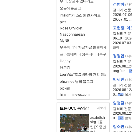
우리, 잠깐 쉬었다가요
정병하
(
대
오늘의블로그
갤러리 전문 
2026. 0
imsight의 소소한 인사이트
26. 07. 01 ...
pics
고현정, 이
Rose Of Violet
갤러리 전문 
Naedonnaesan
06.10 ~ 2
MyNB
2026.07.03.
우주베리의 차근차근 쏠쏠하게
화랑
프라임데이터 성북데이터복구
정정엽
(
대
Happy
갤러리 전문 
2026.08.1
해피썸
ung Jun...
T
Log Vita "로그비타의 건강 정보 완전 정리"
박세빈
(
대
ohra-nee 님의 블로그
갤러리 전문 
pickim
2026.08.12
himiniminews.com
0...
Tag
:
볼거
임정철
(
대
뜨는 UCC 동영상
더보기
갤러리 전문 
2026.08.1
auxhdtch
u...
Tag
:
볼거
sirg - [클
정소연
립][K-중만
(
대