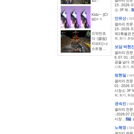
컵] ...
갤러리 전문 
15 - 202
소: 3F 제...
T
Kidz~ - [Cl
안유선
(
대
ip]ㅎㅇ
갤러리 전문 
15 - 202
으악민초
제1특별관 전시
다 - [클립]
회
,
화가
,
화랑
지피티) 나
보담 박현
스트형 ...
갤러리 전문
6. 07. 0
공을 넘다. 전
시회
,
화가
,
화
방현일
(
대
갤러리 전문 
01 - 202
시장소: 3F 
회
,
화가
,
화랑
권숙진
(
대
갤러리 전문 
- 2026.07
시장 ...
Tag
:
노혜정
(
대
갤러리 전문 