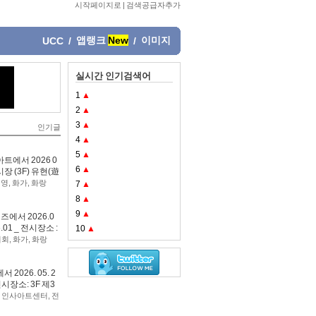
시작페이지로
|
검색공급자추가
앱랭크
New
이미지
UCC
/
/
실시간 인기검색어
1
▲
2
▲
3
▲
인기글
4
▲
5
▲
에서 2026 0
6
▲
시장 (3F) 유현(遊
진영
,
화가
,
화랑
7
▲
8
▲
9
▲
에서 2026.0
6.01 _ 전시장소 :
10
▲
시회
,
화가
,
화랑
26. 05. 2
전시장소: 3F 제3
,
인사아트센터
,
전