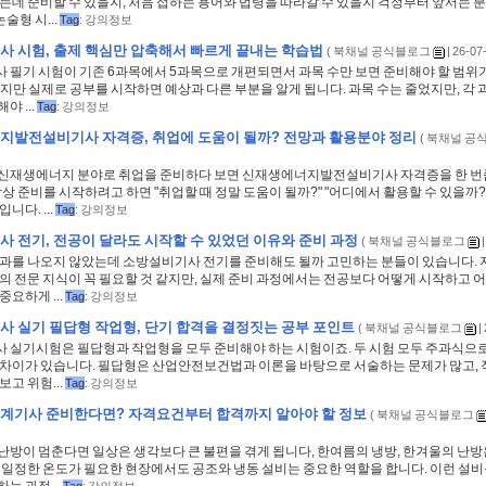
는데 준비할 수 있을지, 처음 접하는 용어와 법령을 따라갈 수 있을지 걱정부터 앞서는 
술형 시...
Tag
:
강의정보
 시험, 출제 핵심만 압축해서 빠르게 끝내는 학습법
(
북채널 공식블로그
| 26-07
 필기 시험이 기존 6과목에서 5과목으로 개편되면서 과목 수만 보면 준비해야 할 범위가
지만 실제로 공부를 시작하면 예상과 다른 부분을 알게 됩니다. 과목 수는 줄었지만, 각
야 ...
Tag
:
강의정보
지발전설비기사 자격증, 취업에 도움이 될까? 전망과 활용분야 정리
(
북채널 공
신재생에너지 분야로 취업을 준비하다 보면 신재생에너지발전설비기사 자격증을 한 번
막상 준비를 시작하려고 하면 "취업할 때 정말 도움이 될까?" "어디에서 활용할 수 있을까?
니다. ...
Tag
:
강의정보
 전기, 전공이 달라도 시작할 수 있었던 이유와 준비 과정
(
북채널 공식블로그
|
학과를 나오지 않았는데 소방설비기사 전기를 준비해도 될까 고민하는 분들이 있습니다. 
의 전문 지식이 꼭 필요할 것 같지만, 실제 준비 과정에서는 전공보다 어떻게 시작하고 
중요하게 ...
Tag
:
강의정보
 실기 필답형 작업형, 단기 합격을 결정짓는 공부 포인트
(
북채널 공식블로그
|
 실기시험은 필답형과 작업형을 모두 준비해야 하는 시험이죠. 두 시험 모두 주과식으
 차이가 있습니다. 필답형은 산업안전보건법과 이론을 바탕으로 서술하는 문제가 많고, 
보고 위험...
Tag
:
강의정보
계기사 준비한다면? 자격요건부터 합격까지 알아야 할 정보
(
북채널 공식블로그
난방이 멈춘다면 일상은 생각보다 큰 불편을 겪게 됩니다, 한여름의 냉방, 한겨울의 난방
 일정한 온도가 필요한 현장에서도 공조와 냉동 설비는 중요한 역할을 합니다. 이런 설비