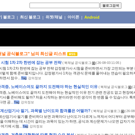
기 블로그
최신 블로그
위젯/채널
아이폰
|
|
|
|
Android
채널 공식블로그"
님의
최신글 리스트
시험 1차 2차 한번에 잡는 공부 전략
(
북채널 공식블로그
| 26-08-03 11:05 )
험 1차 2차 한번에 잡는 공부 전략 감정평가사 시험을 준비하면서 가장 고민되는 부분 중
 어떻게 함께 준비할지입니다. 감정평가사 1차는 객관식 문제를 풀어내는 연습이 필요하지
면서 점수...
Tag
:
강의정보
격증, 노베이스여도 끝까지 도전해야 하는 현실적인 이유
(
북채널 공식블로그
| 
격증, 노베이스여도 끝까지 도전해야 하는 현실적인 이유 전기 관련 전공도 없고 현장에
사를 준비해도 될까? 처음 시작하는 분이라면 이런 생각이 한 번쯤 들 수 있습니다. 특
면 공...
Tag
:
강의정보
계산업기사 필기, 과목별 난이도와 합격률은 어떨까?
(
북채널 공식블로그
| 26-08
산업기사 필기를 준비하다 보면 과목마다 난이도가 다르게 느껴져서 어디부터 공부해
념을 이해하는 데 시간이 걸리는 과목이 있는가 하면, 공식과 계산문제가 나오면 갑자기 
 여기에 시험...
Tag
:
강의정보
격증, 건축물 대형화에 따른 현장 수요 분석