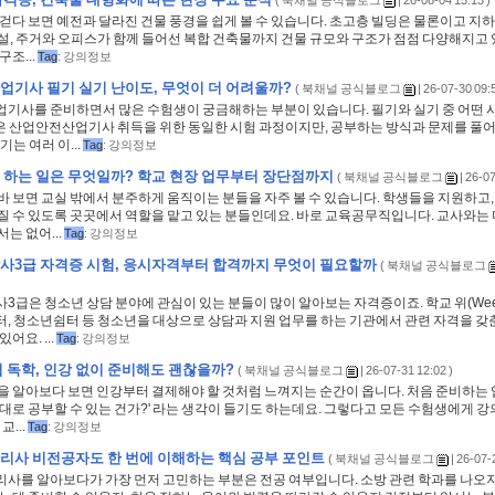
(
북채널 공식블로그
| 26-08-04 15:13 )
걷다 보면 예전과 달라진 건물 풍경을 쉽게 볼 수 있습니다. 초고층 빌딩은 물론이고 지
설, 주거와 오피스가 함께 들어선 복합 건축물까지 건물 규모와 구조가 점점 다양해지고 
구조...
Tag
:
강의정보
기사 필기 실기 난이도, 무엇이 더 어려울까?
(
북채널 공식블로그
| 26-07-30 09:5
기사를 준비하면서 많은 수험생이 궁금해하는 부분이 있습니다. 필기와 실기 중 어떤 
험은 산업안전산업기사 취득을 위한 동일한 시험 과정이지만, 공부하는 방식과 문제를 풀
기는 여러 이...
Tag
:
강의정보
하는 일은 무엇일까? 학교 현장 업무부터 장단점까지
(
북채널 공식블로그
| 26-07
 보면 교실 밖에서 분주하게 움직이는 분들을 자주 볼 수 있습니다. 학생들을 지원하고,
질 수 있도록 곳곳에서 역할을 맡고 있는 분들인데요. 바로 교육공무직입니다. 교사와는
는 없어...
Tag
:
강의정보
사3급 자격증 시험, 응시자격부터 합격까지 무엇이 필요할까
(
북채널 공식블로그
3급은 청소년 상담 분야에 관심이 있는 분들이 많이 알아보는 자격증이죠. 학교 위(We
, 청소년쉼터 등 청소년을 대상으로 상담과 지원 업무를 하는 기관에서 관련 자격을 갖
어요. ...
Tag
:
강의정보
 독학, 인강 없이 준비해도 괜찮을까?
(
북채널 공식블로그
| 26-07-31 12:02 )
을 알아보다 보면 인강부터 결제해야 할 것처럼 느껴지는 순간이 옵니다. 처음 준비하는 
대로 공부할 수 있는 건가?' 라는 생각이 들기도 하는데요. 그렇다고 모든 수험생에게 강
교...
Tag
:
강의정보
리사 비전공자도 한 번에 이해하는 핵심 공부 포인트
(
북채널 공식블로그
| 26-07-
사를 알아보다가 가장 먼저 고민하는 부분은 전공 여부입니다. 소방 관련 학과를 나오지