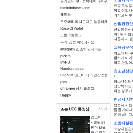
프라임데이터 성북데이터복구
요즘 도심을 
himiniminews.com
복합 상업시
해피썸
커지고 내부 
우주베리의 차근차근 쏠쏠하게
산업안전산업
Rose Of Violet
산업안전산업
까? 두 시
오늘의블로그
다릅니다. 필
우리, 잠깐 쉬었다가요
교육공무직 
imsight의 소소한 인사이트
학교에 다니바
pickim
활하게 이어
MyNB
학교 현장에서
Naedonnaesan
청소년상담
Log Vita "로그비타의 건강 정보 완전 정리"
)
청소녀상담사
pics
상담복지센터
ohra-nee 님의 블로그
하는 경우가 있
Happy
행정사 시험
행정사 시험
뜨는 UCC 동영상
더보기
를 들어야 제
은 아닙니다. 
김고미__
- [클립]강
소방시설관
만식 팰월
소방시설관리
드 설명회