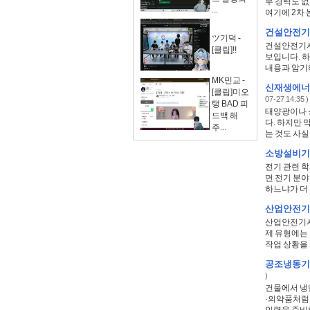
무 경력도 없
...
여기에 2차 논
건설안전기사
ツ기덕 -
건설안전기사
[클립]!!
보입니다. 하
내용과 암기해
MK민교 -
신재생에너
[클립]미오
07-27 14:35 )
탱 BAD 피
태양광이나 
드백 해
다. 하지만 
주...
는 것도 사실입
소방설비기사
전기 관련 
면 전기 분야
하느냐가 더 
산업안전기사
산업안전기사
제 유형에는
작업 상황을 
공조냉동기
)
건물에서 냉
·의약품처럼