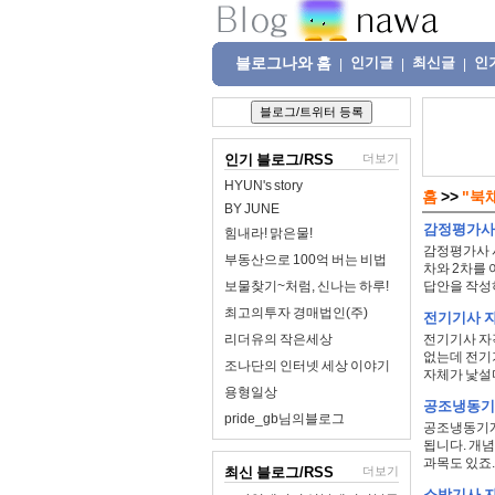
블로그나와 홈
인기글
최신글
인
|
|
|
인기 블로그/RSS
더보기
HYUN's story
홈
>>
"북
BY JUNE
감정평가사 
힘내라! 맑은물!
감정평가사 시
부동산으로 100억 버는 비법
차와 2차를
보물찾기~처럼, 신나는 하루!
답안을 작성하
최고의투자 경매법인(주)
전기기사 자
리더유의 작은세상
전기기사 자
없는데 전기기
조나단의 인터넷 세상 이야기
자체가 낯설다
용형일상
공조냉동기
pride_gb님의블로그
공조냉동기계
됩니다. 개
과목도 있죠.
최신 블로그/RSS
더보기
소방기사 자