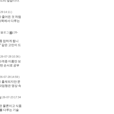
분드리 많습니다.
-29 14:11 )
 줄어든 것 처럼
 과목에서 다루는
식블로그
| 26-
쯤 접하게 됩니
" 같은 고민이 드
 26-07-28 10:36 )
자격증 이름만 보
어떤 순서로 공부
 26-07-28 14:59 )
로 출제되지만 문
작업형은 영상 속
| 26-07-23 17:34
은 물론이고 식품
를 다루는 기술