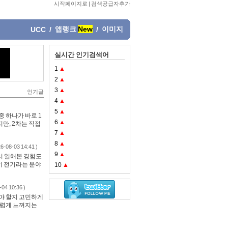
시작페이지로
|
검색공급자추가
앱랭크
New
이미지
UCC
/
/
실시간 인기검색어
1
▲
2
▲
3
▲
인기글
4
▲
5
▲
 하나가 바로 1
6
▲
만, 2차는 직접
7
▲
8
▲
26-08-03 14:41 )
9
▲
서 일해본 경험도
히 전기라는 분야
10
▲
-04 10:36 )
야 할지 고민하게
어렵게 느껴지는