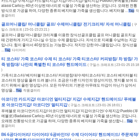
카드지갑/ 수제지갑/ 카드멀티지갑/ 지갑/ 머니지갑/ 멀티지갑 Pueblo (푸에블로) Bad
alassi Carlo는 40년 이상된 태너리로 식물성 가죽을 생산하는 곳입니다. 오래된 전통
방식으로 가공을 하며, 다양한 종류의 베지터블 가죽을 생산합니다. 베지터블 ...
Tag
:
작
품갤러리
골프머니클립/ 머니클립/ 골프/ 수제머니클립/ 전기크리져/ 자석 머니클립
(
구
일스 크래프트
| 23-01-23 23:21 )
골프머니 클립/ 머니클립/ 크리져를 이용한 장식선골프클립 골프 머니클립 골프치실
때 간편하게 가지고 다니실 수 있는 수제 클립입니다. 자석으로 지폐를 수납하는 지갑
입니다. 힘이 좋아서 40장정도는 가능합니다. 작지만 강한 머니클립입니다. 장식선을
...
Tag
:
다이어리
티 코스터/ 가죽 코스터/ 수제 티 코스터/ 가죽 티코스터/ 커피받침/ 차 받침/ 가
죽 받침대/ 나만의 특별한 티 코스터/ 핸드메이드
(
구일스 크래프트
| 23-01-25 15:18
)
가죽 티코스터/ 베지터블 티코스터/ 커피받침대/수제티코스터/ 티 코스터 베지터블 티
코스터의 영상을 올려 드려 봅니다. 조금은 다른 디자인의 영상이지만, 엣지를 보여 드
리기 위해서 올린 영상입니다. 모든 마무리의 기본은 아무래도 마감이 아닌가 싶어서
영상을...
Tag
:
작품갤러리
아코디언 카드지갑/ 아코디언 멀티지갑/ 지갑/ 수제지갑/ 핸드메이드/ 푸에블
로 아코디언지갑/ 아코디언/ 멀티지갑
(
구일스 크래프트
| 23-01-26 18:01 )
푸에블로 아코디언카드지갑/ 아코디언 멀티지갑/ 지갑아코디언/ 수제지갑 Pueblo (푸
에블로) Badalassi Carlo는 40년 이상된 태너리로 식물성 가죽을 생산하는 곳입니다.
오래된 전통방식으로 가공을 하며, 다양한 종류의 베지터블 가죽을 생산합니...
Tag
:
작
품갤러리
B6 6공다이어리/ 다이어리/ 6공바인더/ 수제 다이어리/ 핸드메이드/ 주문제작/