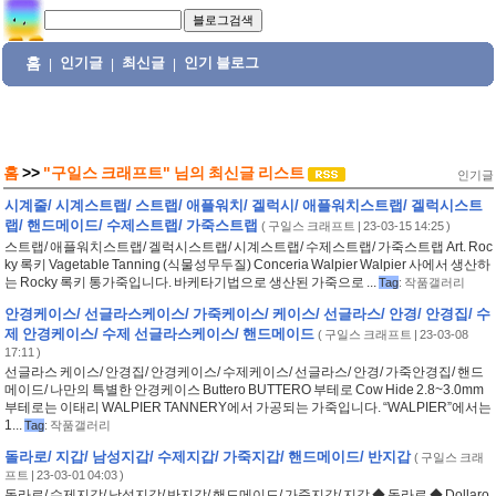
홈
인기글
최신글
인기 블로그
|
|
|
홈
>>
"구일스 크래프트"
님의
최신글 리스트
인기글
시계줄/ 시계스트랩/ 스트랩/ 애플워치/ 겔럭시/ 애플워치스트랩/ 겔럭시스트
랩/ 핸드메이드/ 수제스트랩/ 가죽스트랩
(
구일스 크래프트
| 23-03-15 14:25 )
스트랩/ 애플워치스트랩/ 겔럭시스트랩/ 시계스트랩/ 수제스트랩/ 가죽스트랩 Art. Roc
ky 록키 Vagetable Tanning (식물성무두질) Conceria Walpier Walpier 사에서 생산하
는 Rocky 록키 통가죽입니다. 바케타기법으로 생산된 가죽으로 ...
Tag
:
작품갤러리
안경케이스/ 선글라스케이스/ 가죽케이스/ 케이스/ 선글라스/ 안경/ 안경집/ 수
제 안경케이스/ 수제 선글라스케이스/ 핸드메이드
(
구일스 크래프트
| 23-03-08
17:11 )
선글라스 케이스/ 안경집/ 안경케이스/ 수제케이스/ 선글라스/ 안경/ 가죽안경집/ 핸드
메이드/ 나만의 특별한 안경케이스 Buttero BUTTERO 부테로 Cow Hide 2.8~3.0mm
부테로는 이태리 WALPIER TANNERY에서 가공되는 가죽입니다. “WALPIER”에서는
1...
Tag
:
작품갤러리
돌라로/ 지갑/ 남성지갑/ 수제지갑/ 가죽지갑/ 핸드메이드/ 반지갑
(
구일스 크래
프트
| 23-03-01 04:03 )
돌라로/ 수제지갑/ 남성지갑/ 반지갑/ 핸드메이드/ 가죽지갑/ 지갑 ◆ 돌라로 ◆ Dollaro