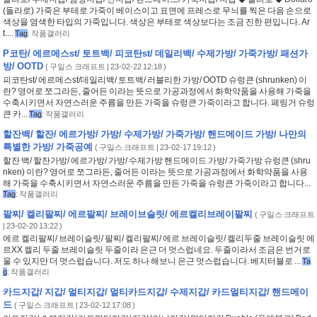
(돌라로) 가죽은 부테로 가죽이 베이스이고 표면에 프레스로 무늬를 찍은 다음 손으로
색상을 염색한 타입의 가죽입니다. 색상은 부테로 색상보다는 조금 진한 편입니다. Ar
t....
Tag
:
작품갤러리
P코탄/ 에르메스st/ 토트백/ 피코탄st/ 데일리백/ 수제가방/ 가죽가방/ 패션가
방/ OOTD
(
구일스 크래프트
| 23-02-22 12:18 )
피코탄st/ 에르메스st/데일리백/ 토트백/ 러블리한 가방/ OOTD 슈렁큰 (shrunken) 이
란? 영어로 쪼그라든, 줄어든 이라는 뜻으로 가공과정에서 화학약품을 사용해 가죽을
수축시키면서 자연스러운 주름을 만든 가죽을 슈렁큰 가죽이라고 합니다. 페링거 슈렁
큰 카...
Tag
:
작품갤러리
할잔백/ 할잔/ 에르가방/ 가방/ 수제가방/ 가죽가방/ 핸드메이드 가방/ 나만의
특별한 가방/ 가죽공예
(
구일스 크래프트
| 23-02-17 19:12 )
할잔 백/ 할잔가방/ 에르가방/ 가방/ 수제가방 핸드메이드 가방/ 가죽가방 슈렁큰 (shru
nken) 이란? 영어로 쪼그라든, 줄어든 이라는 뜻으로 가공과정에서 화학약품을 사용
해 가죽을 수축시키면서 자연스러운 주름을 만든 가죽을 슈렁큰 가죽이라고 합니다...
Tag
:
작품갤러리
팔찌/ 켈리팔찌/ 에르팔찌/ 브레이브슬릿/ 에르켈리브레이팔찌
(
구일스 크래프트
| 23-02-20 13:22 )
에르 켈리팔찌/ 브레이슬릿/ 팔찌/ 켈리팔찌/ 에르 브레이슬릿/ 켈리두줄 브레이슬릿 에
르XX 켈리 두줄 브레이슬릿 두줄이라 은근 더 멋스럽네요. 두줄이라서 조금은 번거로
울 수 있지만 더 멋스럽습니다. 저도 하나 해보니 은근 멋스럽습니다. 베지터블로 ...
Ta
g
:
작품갤러리
카드지갑/ 지갑/ 멀티지갑/ 멀티카드지갑/ 수제지갑/ 카드멀티지갑/ 핸드메이
드
(
구일스 크래프트
| 23-02-12 17:08 )