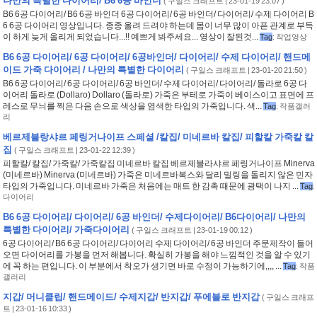
나만의 특별한 다이어리/ B6 6공 바인더
(
구일스 크래프트
| 23-01-19 23:07 )
B6 6공 다이어리/ B6 6공 바인더 6공 다이어리/ 6공 바인더/ 다이어리/ 수제 다이어리 B
6 6공 다이어리 영상입니다. 종종 올려 드려야 하는데 몸이 너무 많이 아픈 관계로 부득
이 하게 늦게 올리게 되었습니다...!! 예쁘게 봐주세요... 영상이 잘된것...
Tag
:
작업영상
B6 6공 다이어리/ 6공 다이어리/ 6공바인더/ 다이어리/ 수제 다이어리/ 핸드메
이드 가죽 다이어리 / 나만의 특별한 다이어리
(
구일스 크래프트
| 23-01-20 21:50 )
B6 6공 다이어리/ 6공 다이어리/ 6공 바인더/ 수제 다이어리/ 다이어리/ 돌라로 6공 다
이어리 돌라로 (Dollaro) Dollaro (돌라로) 가죽은 부테로 가죽이 베이스이고 표면에 프
레스로 무늬를 찍은 다음 손으로 색상을 염색한 타입의 가죽입니다. 색...
Tag
:
작품갤러
리
베르제블랑샤르 페링거나이프 스페셜 /칼집/ 미네르바 칼집/ 피할칼 가죽칼 칼
집
(
구일스 크래프트
| 23-01-22 12:39 )
피할칼/ 칼집/ 가죽칼/ 가죽칼집 미네르바 칼집 베르제블라샤르 페링거나이프 Minerva
(미네르바) Minerva (미네르바) 가죽은 미네르바복스와 달리 밀링을 돌리지 않은 민자
타입의 가죽입니다. 미네르바 가죽은 처음에는 매트 한 감촉 때문에 광택이 나지 ...
Tag
:
다이어리
B6 6공 다이어리/ 다이어리/ 6공 바인더/ 수제다이어리/ B6다이어리/ 나만의
특별한 다이어리/ 가죽다이어리
(
구일스 크래프트
| 23-01-19 00:12 )
6공 다이어리/ B6 6공 다이어리/ 다이어리 수제 다이어리/ 6공 바인더 주문제작이 들어
오면 다이어리를 가봉을 먼저 해봅니다. 확실히 가봉을 해야 느낌적인 것을 알 수 있기
에 꼭 하는 편입니다. 이 부분에서 착오가 생기면 바로 수정이 가능하기에,,,, ...
Tag
:
작품
갤러리
지갑/ 머니클립/ 핸드메이드/ 수제지갑/ 반지갑/ 푸에블로 반지갑
(
구일스 크래프
트
| 23-01-16 10:33 )