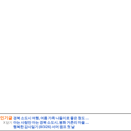
인기글
경북 소도시 여행, 여름 가족 나들이로 좋은 청도 운문사
아는 사람만 아는 경북 소도시, 봉화 거촌리 마을 탐방
X 닫기
행복한 감사일기 (8/3/26) 서머 캠프 첫 날