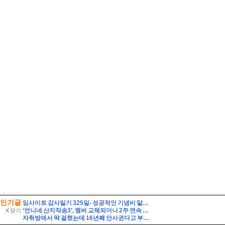
인기글
임사이트 감사일기 325일- 성공적인 기념비 알바, 시계줄 줄이기
‘언니네 산지직송3’, 멤버 교체되더니 2주 연속 동시간대 시청률 1위 찍었다[美친 시청률]
X 닫기
자취방에서 딱 걸렸는데 16년째 안사귄다고 부인한 응팔 커플은?