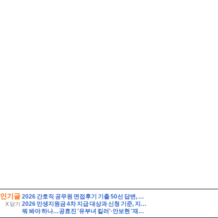
인기글
2026 간호직 공무원 면접후기 기출 50선 답변, 실제 면접 8인의 후기 - 해피썸
2026 민생지원금 4차 지급 대상과 신청 기준, 지금 확인해야 할 핵심 조건
X 닫기
뭐 봐야 하나…공효진 '유부녀 킬러'·안보현 '재벌X형사2', 동시간대 맞붙