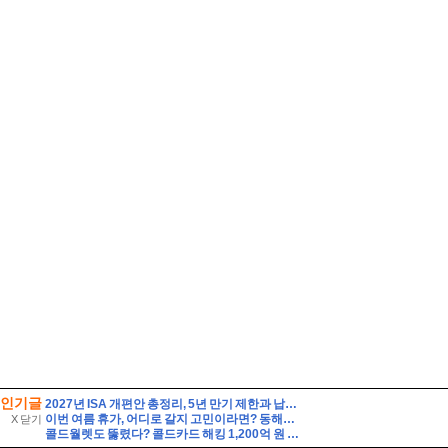
인기글
2027년 ISA 개편안 총정리, 5년 만기 제한과 납입한도 이월 폐지
이번 여름 휴가, 어디로 갈지 고민이라면? 동해안 해수욕장 개폐장 일정 지금 바로 확인해 보세요!
X 닫기
콜드월렛도 뚫렸다? 콜드카드 해킹 1,200억 원 피해와 안전한 대응법