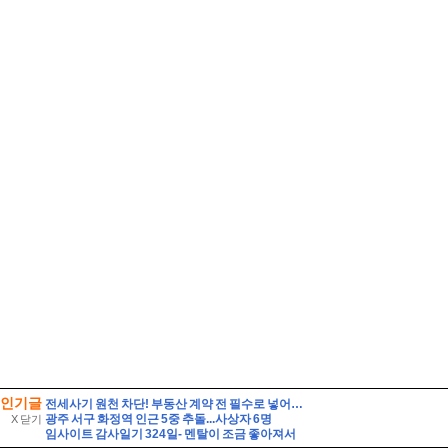
인기글
전세사기 원천 차단! 부동산 계약 전 필수로 넣어야 할 특약 문구 5가지와 등기부등본 해독법
광주 서구 화정역 인근 5중 추돌...사상자 6명
X 닫기
임사이트 감사일기 324일- 멘탈이 조금 좋아져서