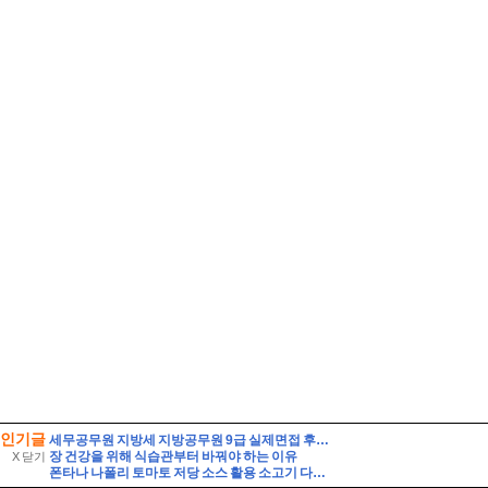
인기글
세무공무원 지방세 지방공무원 9급 실제면접 후기] 지방세 9급 지방공무원 면접 (지방공무원 9급 지방세 실제 수험자 8인의 생생한 면접 후기)
장 건강을 위해 식습관부터 바꿔야 하는 이유
X 닫기
폰타나 나폴리 토마토 저당 소스 활용 소고기 다짐육 파스타 레시피 유기농 통밀면 삶는 시간 꿀팁