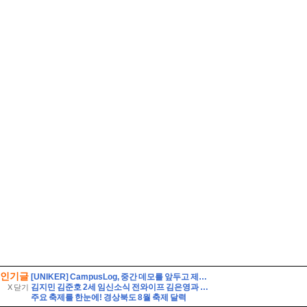
인기글
[UNIKER] CampusLog, 중간 데모를 앞두고 제품을 다듬고 실제 크루들 앞에서 시연하다
김지민 김준호 2세 임신소식 전와이프 김은영과 자녀는?
X 닫기
주요 축제를 한눈에! 경상북도 8월 축제 달력