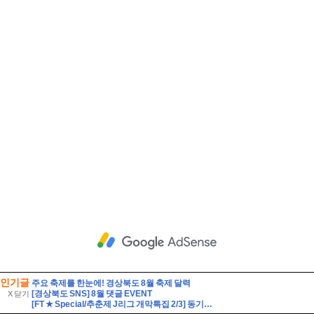
인기글
주요 축제를 한눈에! 경상북도 8월 축제 달력
[경상북도 SNS] 8월 댓글 EVENT
X 닫기
[FT ★ Special/추춘제 J리그 개막특집 2/3] 동기부여를 가득 채워라! J리그 백년구상리그