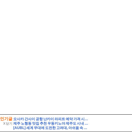
인기글
오사카 간사이 공항 난카이 라피트 예약 가격 시간표 타는법
제주 노형동 맛집 추천 우동키노야 제주도 시내 우동 맛집
X 닫기
[AUBL] 세계 무대에 도전한 고려대, 아쉬움 속 대회 마무리