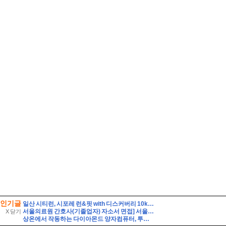
인기글
일산 시티런, 시포레 런&핏 with 디스커버리 10km 달리기
서울의료원 간호사(기졸업자) 자소서 면접] 서울의료원 신규간호사(면허소지자) 자기소개서, 서울의료원 자기소개서 기반 면접 30문항과 모범답변, 핵심 용어 30선 - bithsome
X 닫기
상온에서 작동하는 다이아몬드 양자컴퓨터, 투자자는 무엇을 봐야 할까?