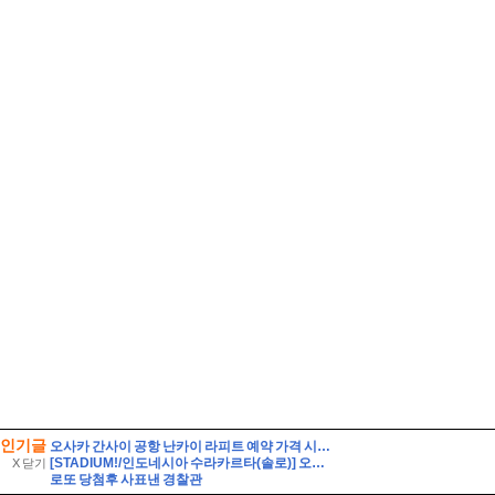
인기글
오사카 간사이 공항 난카이 라피트 예약 가격 시간표 타는법
[STADIUM!/인도네시아 수라카르타(솔로)] 오직 인도네시아인들을 위해 만들어진 경기장. 페르시스 솔로의 전 경기장. 스타디온 스리웨다리 Stadion Sriwedari
X 닫기
로또 당첨후 사표낸 경찰관