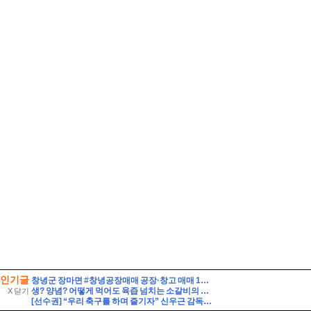
인기글
창녕군 장마면 #창녕공장매매 공장·창고 매매 100000//만원
생? 양념? 어떻게 먹어도 육즙 넘치는 소갈비의 맛! 전국 소갈비 맛집
X 닫기
[선수권] “우리 축구를 하며 즐기자” 신우근 감독이 이끈 우승