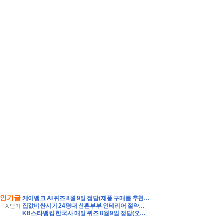
인기글
케이뱅크 AI 퀴즈 8월 9일 정답(제품 구매를 추천하는 대신, 제품의 단점까지 솔직하게 리뷰하여 과소비를 경계하는 인플루언서 유형은?)
집값비싼시기 24평대 신혼부부 인테리어 절약기회
X 닫기
KB스타뱅킹 한국사 매일 퀴즈 8월 9일 정답(오랜 기간 발해의 수도였던 상경성에서 발견된 온돌 시설과 불상, 기와 등을 통해 발해가 고구려를 계승한 것을 알 수 있다)