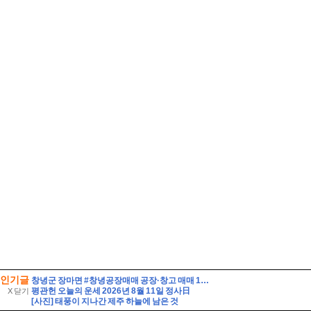
인기글
창녕군 장마면 #창녕공장매매 공장·창고 매매 100000//만원
평관헌 오늘의 운세 2026년 8월 11일 정사日
X 닫기
[사진] 태풍이 지나간 제주 하늘에 남은 것