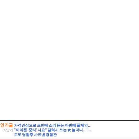
인기글
가격인상으로 르반떼 소리 듣는 아반떼 풀체인지 사전예약 결과는 반전이었다
"아이폰 '중티' 나요" 갤럭시 쓰는 女 늘더니…'놀라운 결과'
X 닫기
로또 당첨후 사표낸 경찰관