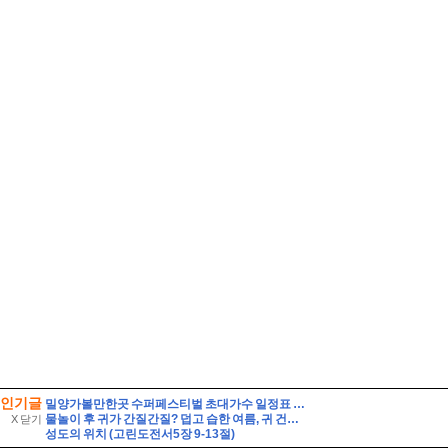
인기글
밀양가볼만한곳 수퍼페스티벌 초대가수 일정표 셔틀버스 주차장 여행
물놀이 후 귀가 간질간질? 덥고 습한 여름, 귀 건강 지키는 법
X 닫기
성도의 위치 (고린도전서5장 9-13절)