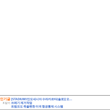
인기글
[STADIUM!/인도네시아 수라카르타(솔로)] 오직 인도네시아인들을 위해 만들어진 경기장. 페르시스 솔로의 전 경기장. 스타디온 스리웨다리 Stadion Sriwedari
쓰레기 제거작업
X 닫기
트럼프도 죽을뻔한 미국 항공통제 시스템