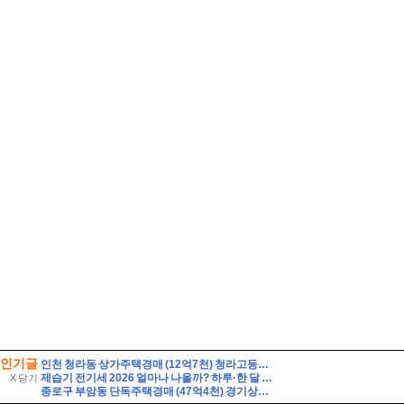
인기글
인천 청라동 상가주택경매 (12억7천) 청라고등학교인근 대지86평 건물129평 3층 다가구 근린주택 유찰1회 인천청라상가주택 법원경매 매매
제습기 전기세 2026 얼마나 나올까? 하루·한 달 전기요금 계산법 총정리
X 닫기
종로구 부암동 단독주택경매 (47억4천) 경기상고인근 대지260평 건물60평 2층주택 유찰1회 종로구부암동단독주택 부동산경매 매물건