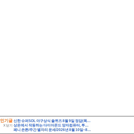
인기글
신한 슈퍼SOL 야구상식 쏠퀴즈 8월 9일 정답(폭염으로 인한 경기 취소로 2026 신한 SOL KBO 리그 가을 일정에 부담이 커졌습니다. KBO 정규시즌 한 팀당 치르는 경수는 총 몇 경기 일까요?)
상온에서 작동하는 다이아몬드 양자컴퓨터, 투자자는 무엇을 봐야 할까?
X 닫기
페니 쏜튼/주간 별자리 운세/2026년 8월 10일~8월 16일/쌍둥이·게·사자·처녀자리