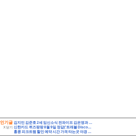
인기글
김지민 김준호 2세 임신소식 전와이프 김은영과 자녀는?
신한카드 퀴즈팡팡 8월 9일 정답('트래블 Discover-Day! 준비부터 설레는 여행 필수 아이템 특가전'에서 판매되는 특가 상품이 아닌 것은?)
X 닫기
홍콩 피크트램 할인 예약 시간 가격 타는곳 야경 자리 꿀팁