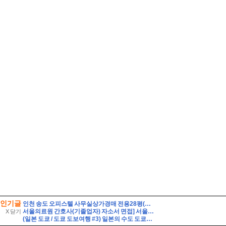
인기글
인천 송도 오피스텔 사무실상가경매 전용28평(1억8천) 초역세권 국제업무지구역 송도센트로드 19층 유찰2회 인천송도센트로드오피스텔상가 부동산경매 매매
서울의료원 간호사(기졸업자) 자소서 면접] 서울의료원 신규간호사(면허소지자) 자기소개서, 서울의료원 자기소개서 기반 면접 30문항과 모범답변, 핵심 용어 30선 - bithsome
X 닫기
(일본 도쿄 / 도쿄 도보여행 #3) 일본의 수도 도쿄의 도심 곳곳을 뚜벅뚜벅. 잘 알려지지 않은 도쿄의 숨겨진 명소까지