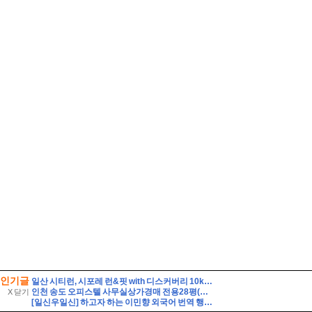
인기글
일산 시티런, 시포레 런&핏 with 디스커버리 10km 달리기
인천 송도 오피스텔 사무실상가경매 전용28평(1억8천) 초역세권 국제업무지구역 송도센트로드 19층 유찰2회 인천송도센트로드오피스텔상가 부동산경매 매매
X 닫기
[일신우일신] 하고자 하는 이민향 외국어 번역 행정사!