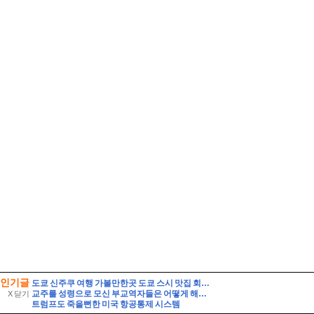
인기글
도쿄 신주쿠 여행 가볼만한곳 도쿄 스시 맛집 회전초밥 쿠라스시 예약
교주를 성령으로 모신 부교역자들은 어떻게 해야 되는가?
X 닫기
트럼프도 죽을뻔한 미국 항공통제 시스템