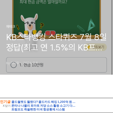
인기글
콜드월렛도 뚫렸다? 콜드카드 해킹 1,200억 원 피해와 안전한 대응법
폰타나 나폴리 토마토 저당 소스 활용 소고기 다짐육 파스타 레시피 유기농 통밀면 삶는 시간 꿀팁
X 닫기
트럼프도 죽을뻔한 미국 항공통제 시스템