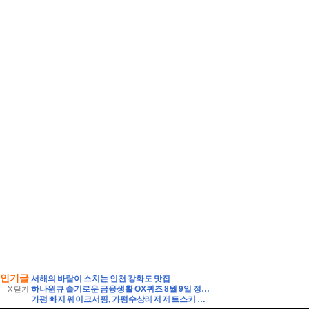
인기글
서해의 바람이 스치는 인천 강화도 맛집
하나원큐 슬기로운 금융생활 OX퀴즈 8월 9일 정답(하나원큐에서는 나의 은퇴 MBTI를 알아볼수 있다)
X 닫기
가평 빠지 웨이크서핑, 가평수상레저 제트스키 핫플