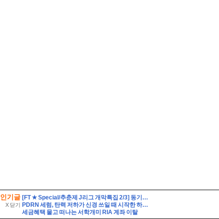
인기글
[FT ★ Special/추춘제 J리그 개막특집 2/3] 동기부여를 가득 채워라! J리그 백년구상리그
PDRN 세럼, 탄력 저하가 신경 쓰일 때 시작한 하스벨 세럼·크림 루틴
X 닫기
세금혜택 물고 떠나는 서학개미 RIA 계좌 이탈