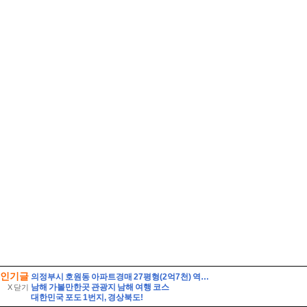
인기글
의정부시 호원동 아파트경매 27평형(2억7천) 역세권 회룡역인근 호원우성3차 20층 유찰1회 의정부호원우성3차아파트 부동산경매 매매
남해 가볼만한곳 관광지 남해 여행 코스
X 닫기
대한민국 포도 1번지, 경상북도!