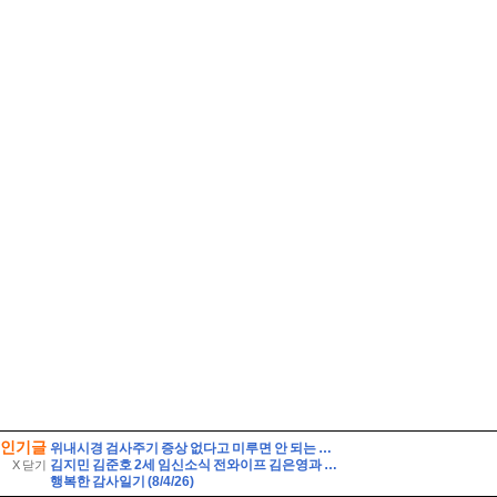
인기글
위내시경 검사주기 증상 없다고 미루면 안 되는 이유
김지민 김준호 2세 임신소식 전와이프 김은영과 자녀는?
X 닫기
행복한 감사일기 (8/4/26)