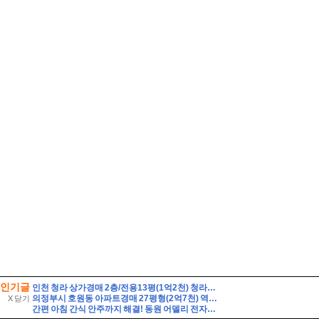
인기글
인천 청라 상가경매 2층/전용13평(1억2천) 청라3동행정복지센터인근 청라레이크봄 2층 미용실점포상가 유찰3회 인천청라상가 법원경매 매물건]
의정부시 호원동 아파트경매 27평형(2억7천) 역세권 회룡역인근 호원우성3차 20층 유찰1회 의정부호원우성3차아파트 부동산경매 매매
X 닫기
간편 아침 간식 안주까지 해결! 동원 어델리 전자레인지 40초면 끝