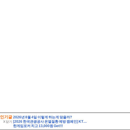
인기글
2026년 8월 4일 이렇게 하는게 맞을까?
[2026 한국관광공사 온열질환 예방 캠페인] KTO와 함께하는 호종이와 무고미의 폭염대비 & 온열질환 예방 미션!
X 닫기
한게임포커 치고 13,000원 Get!!!