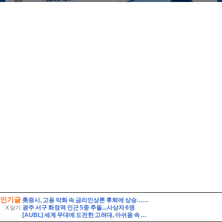
인기글
美증시, 고용 악화 속 금리인상론 후퇴에 상승…S&P 사상 최고
광주 서구 화정역 인근 5중 추돌...사상자 6명
X 닫기
[AUBL] 세계 무대에 도전한 고려대, 아쉬움 속 대회 마무리