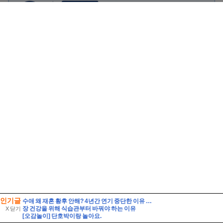
인기글
수애 왜 재혼 황후 안해? 4년간 연기 중단한 이유 ft 차기작
장 건강을 위해 식습관부터 바꿔야 하는 이유
X 닫기
[오감놀이] 단호박이랑 놀아요.