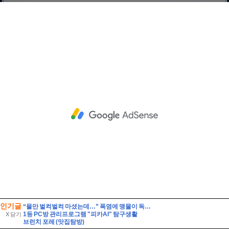
인기글
“물만 벌컥벌컥 마셨는데…” 폭염에 맹물이 독이 되는 이유
1등 PC방 관리프로그램 "피카AI" 탐구생활
X 닫기
브런치 포레 (맛집탐방)