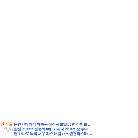
인기글
용인인테리어 마북동 삼성쉐르빌 65평 아파트 인테리어시공
삼성, HBM5 성능의 8배 ‘차세대 zHBM’ 승부수
X 닫기
팬 하나로 뚝딱 새우 파스타 감바스 원팬파스타 만들기