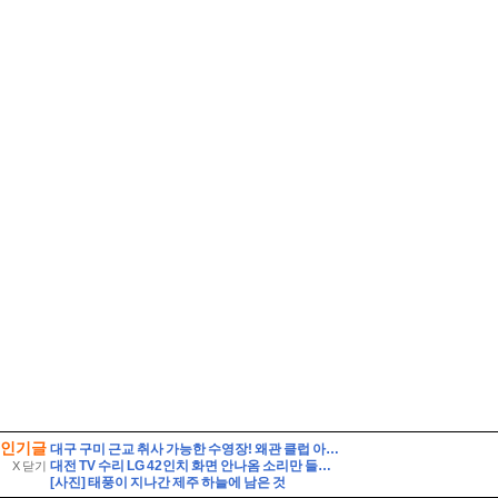
인기글
대구 구미 근교 취사 가능한 수영장! 왜관 클럽 아이리스 아쿠아 솔직 방문기 (준비물·꿀팁 총정리)
대전 TV 수리 LG 42인치 화면 안나옴 소리만 들릴때 해결 방법 42LF5800 백라이트 교체
X 닫기
[사진] 태풍이 지나간 제주 하늘에 남은 것