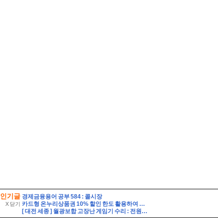
인기글
경제금융용어 공부 584 : 콜시장
카드형 온누리상품권 10% 할인 한도 활용하여 여름철 장보기 식비 아끼는 법
X 닫기
[ 대전 세종 ] 월광보합 고장난 게임기 수리 : 전원불량 DC-DC칩 수리