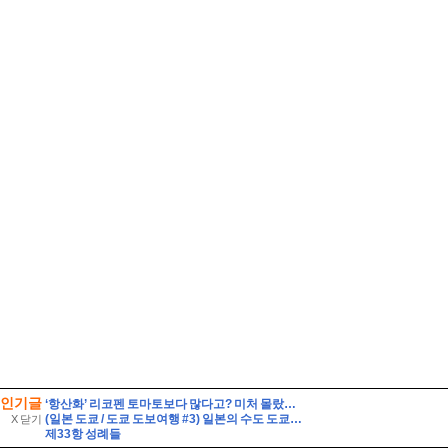
인기글
‘항산화’ 리코펜 토마토보다 많다고? 미처 몰랐던 수박의 건강 효능
(일본 도쿄 / 도쿄 도보여행 #3) 일본의 수도 도쿄의 도심 곳곳을 뚜벅뚜벅. 잘 알려지지 않은 도쿄의 숨겨진 명소까지
X 닫기
제33항 성례들