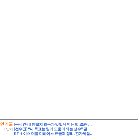
인기글
[음식건강] 양꼬치 효능과 맛있게 먹는 법, 쯔란 씨앗의 정체와 섭취 시 주의사항까지
[선수권] “내 목표는 팀에 도움이 되는 선수” 결승골로 증명한 진혜린의 책임감
X 닫기
KT 초이스 더블 디바이스 요금제 정리, 전자제품 구독하기