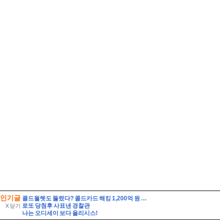
인기글
콜드월렛도 뚫렸다? 콜드카드 해킹 1,200억 원 피해와 안전한 대응법
로또 당첨후 사표낸 경찰관
X 닫기
나는 오디세이 보다 율리시스!